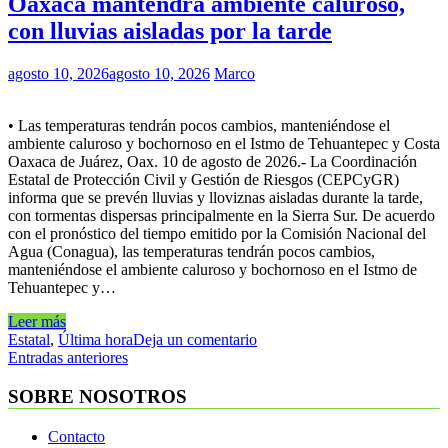
Oaxaca mantendrá ambiente caluroso,
con lluvias aisladas por la tarde
agosto 10, 2026
agosto 10, 2026
Marco
• Las temperaturas tendrán pocos cambios, manteniéndose el
ambiente caluroso y bochornoso en el Istmo de Tehuantepec y Costa
Oaxaca de Juárez, Oax. 10 de agosto de 2026.- La Coordinación
Estatal de Protección Civil y Gestión de Riesgos (CEPCyGR)
informa que se prevén lluvias y lloviznas aisladas durante la tarde,
con tormentas dispersas principalmente en la Sierra Sur. De acuerdo
con el pronóstico del tiempo emitido por la Comisión Nacional del
Agua (Conagua), las temperaturas tendrán pocos cambios,
manteniéndose el ambiente caluroso y bochornoso en el Istmo de
Tehuantepec y…
Leer más
Estatal
,
Última hora
Deja un comentario
Navegación
Entradas anteriores
de
SOBRE NOSOTROS
entradas
Contacto