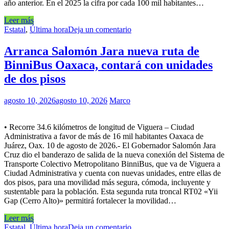
año anterior. En el 2025 la cifra por cada 100 mil habitantes…
Leer más
Estatal
,
Última hora
Deja un comentario
Arranca Salomón Jara nueva ruta de
BinniBus Oaxaca, contará con unidades
de dos pisos
agosto 10, 2026
agosto 10, 2026
Marco
• Recorre 34.6 kilómetros de longitud de Viguera – Ciudad
Administrativa a favor de más de 16 mil habitantes Oaxaca de
Juárez, Oax. 10 de agosto de 2026.- El Gobernador Salomón Jara
Cruz dio el banderazo de salida de la nueva conexión del Sistema de
Transporte Colectivo Metropolitano BinniBus, que va de Viguera a
Ciudad Administrativa y cuenta con nuevas unidades, entre ellas de
dos pisos, para una movilidad más segura, cómoda, incluyente y
sustentable para la población. Esta segunda ruta troncal RT02 «Yii
Gap (Cerro Alto)» permitirá fortalecer la movilidad…
Leer más
Estatal
,
Última hora
Deja un comentario