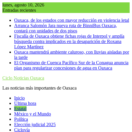
Saltar
lunes, agosto 10, 2026
al
Entradas recientes
contenido
Oaxaca, de los estados con mayor reducción en violencia letal
Arranca Salomón Jara nueva ruta de BinniBus Oaxaca,
contará con unidades de dos pisos
Fiscalía de Oaxaca obtiene fichas rojas de Interpol y amplía
búsqueda contra implicados en la desaparición de Roxana
López Martínez
Oaxaca mantendrá ambiente caluroso, con lluvias aisladas por
la tarde
El Organismo de Cuenca Pacífico Sur de la Conagua anuncia
plan para regularizar concesiones de agua en Oaxaca
Ciclo Noticias Oaxaca
Las noticias más importantes de Oaxaca
Inicio
Última hora
Estatal
México y el Mundo
Política
Elección judicial 2025
Ciclovía