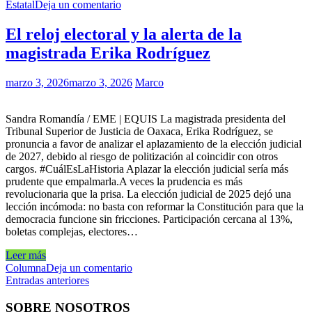
Estatal
Deja un comentario
El reloj electoral y la alerta de la
magistrada Erika Rodríguez
marzo 3, 2026
marzo 3, 2026
Marco
Sandra Romandía / EME | EQUIS La magistrada presidenta del
Tribunal Superior de Justicia de Oaxaca, Erika Rodríguez, se
pronuncia a favor de analizar el aplazamiento de la elección judicial
de 2027, debido al riesgo de politización al coincidir con otros
cargos. #CuálEsLaHistoria Aplazar la elección judicial sería más
prudente que empalmarla.A veces la prudencia es más
revolucionaria que la prisa. La elección judicial de 2025 dejó una
lección incómoda: no basta con reformar la Constitución para que la
democracia funcione sin fricciones. Participación cercana al 13%,
boletas complejas, electores…
Leer más
Columna
Deja un comentario
Navegación
Entradas anteriores
de
SOBRE NOSOTROS