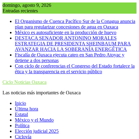
Saltar
domingo, agosto 9, 2026
al
Entradas recientes
contenido
El Organismo de Cuenca Pacífico Sur de la Conagua anuncia
plan para regularizar concesiones de agua en Oaxaca
México es autosuficiente en la producción de huevo
DESTACA SENADOR ANTONINO MORALES
ESTRATEGIA DE PRESIDENTA SHEINBAUM PARA
AVANZAR HACIA LA SOBERANÍA ENERGÉTICA
Fiscalía de Oaxaca ejecuta cateo en San Pedro Atoyac y
detiene a dos personas
Con ciclo de conferencias el Congreso del Estado fortalece la
ética y la transparencia en el servicio público
Ciclo Noticias Oaxaca
Las noticias más importantes de Oaxaca
Inicio
Última hora
Estatal
México y el Mundo
Política
Elección judicial 2025
Ciclovía