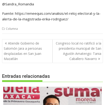
@Sandra_Romandia
Fuente: https://emeequis.com/analisis/el-reloj-electoral-y-la-
alerta-de-la-magistrada-erika-rodriguez/
Columna
Navegación
Atiende Gobierno de
Congreso local no ratificó a la
de
Salomón Jara a personas
presidenta municipal de San
entradas
desplazadas en San Juan
Agustín Amatengo: Tania
Mazatlán
Caballero Navarro
Entradas relacionadas