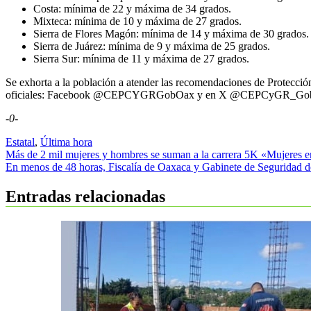
Costa: mínima de 22 y máxima de 34 grados.
Mixteca: mínima de 10 y máxima de 27 grados.
Sierra de Flores Magón: mínima de 14 y máxima de 30 grados.
Sierra de Juárez: mínima de 9 y máxima de 25 grados.
Sierra Sur: mínima de 11 y máxima de 27 grados.
Se exhorta a la población a atender las recomendaciones de Protección
oficiales: Facebook @CEPCYGRGobOax y en X @CEPCyGR_Go
-0-
Estatal
,
Última hora
Navegación
Más de 2 mil mujeres y hombres se suman a la carrera 5K «Mujeres e
En menos de 48 horas, Fiscalía de Oaxaca y Gabinete de Seguridad de
de
entradas
Entradas relacionadas