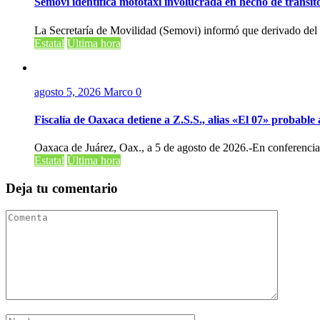
Semovi identifica mototaxi involucrada en hecho de tránsi
La Secretaría de Movilidad (Semovi) informó que derivado del v
Estatal
Última hora
agosto 5, 2026
Marco
0
Fiscalía de Oaxaca detiene a Z.S.S., alias «El 07» probabl
Oaxaca de Juárez, Oax., a 5 de agosto de 2026.-En conferencia 
Estatal
Última hora
Deja tu comentario