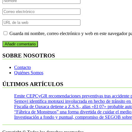
Guarda mi nombre, correo electrónico y web en este navegador p
SOBRE NOSOTROS
Contacto
Quiénes Somos
ÚLTIMOS ARTÍCULOS
Emite CEPCyGR recomendaciones preventivas tras accidente po
Semovi identifica mototaxi involucrada en hecho de tránsito e
Fiscalía de Oaxaca detiene a Z.S.S., alias «El 07» probable au
“Fábrica de Monstruos” una forma divertida de cuidar el medi
Investigación a fondo y puntual, compromiso de SEGOB sobre