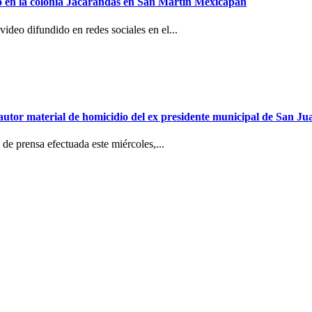
to en la colonia Jacarandas en San Martín Mexicapan
ideo difundido en redes sociales en el...
e autor material de homicidio del ex presidente municipal de San 
de prensa efectuada este miércoles,...