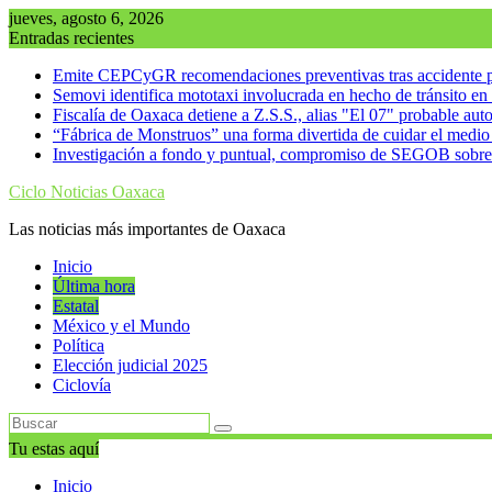
Saltar
jueves, agosto 6, 2026
al
Entradas recientes
contenido
Emite CEPCyGR recomendaciones preventivas tras accidente po
Semovi identifica mototaxi involucrada en hecho de tránsito e
Fiscalía de Oaxaca detiene a Z.S.S., alias "El 07" probable au
“Fábrica de Monstruos” una forma divertida de cuidar el medi
Investigación a fondo y puntual, compromiso de SEGOB sobre
Ciclo Noticias Oaxaca
Las noticias más importantes de Oaxaca
Inicio
Última hora
Estatal
México y el Mundo
Política
Elección judicial 2025
Ciclovía
Tu estas aquí
Inicio