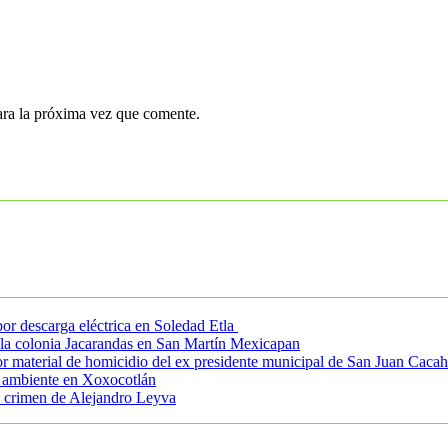
ara la próxima vez que comente.
r descarga eléctrica en Soledad Etla
n la colonia Jacarandas en San Martín Mexicapan
tor material de homicidio del ex presidente municipal de San Juan Caca
o ambiente en Xoxocotlán
 crimen de Alejandro Leyva