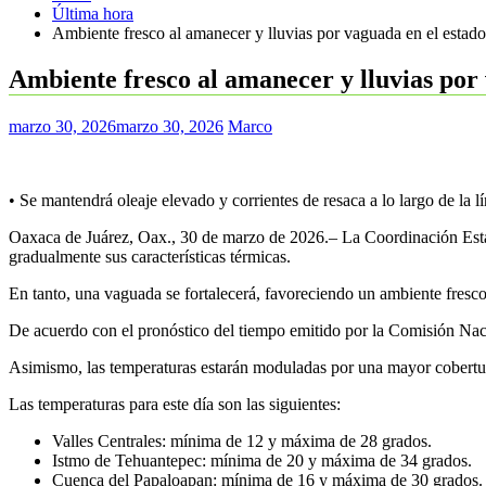
Última hora
Ambiente fresco al amanecer y lluvias por vaguada en el estad
Ambiente fresco al amanecer y lluvias por
marzo 30, 2026
marzo 30, 2026
Marco
• Se mantendrá oleaje elevado y corrientes de resaca a lo largo de la l
Oaxaca de Juárez, Oax., 30 de marzo de 2026.– La Coordinación Estat
gradualmente sus características térmicas.
En tanto, una vaguada se fortalecerá, favoreciendo un ambiente fresco 
De acuerdo con el pronóstico del tiempo emitido por la Comisión Nacio
Asimismo, las temperaturas estarán moduladas por una mayor cobertura
Las temperaturas para este día son las siguientes:
Valles Centrales: mínima de 12 y máxima de 28 grados.
Istmo de Tehuantepec: mínima de 20 y máxima de 34 grados.
Cuenca del Papaloapan: mínima de 16 y máxima de 30 grados.