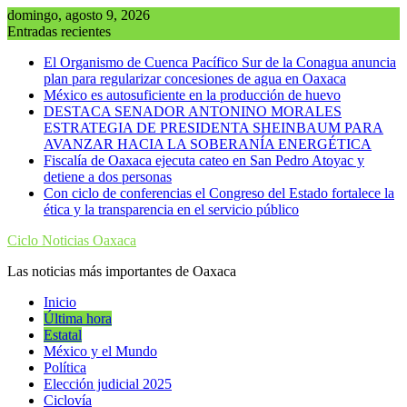
Saltar
domingo, agosto 9, 2026
al
Entradas recientes
contenido
El Organismo de Cuenca Pacífico Sur de la Conagua anuncia
plan para regularizar concesiones de agua en Oaxaca
México es autosuficiente en la producción de huevo
DESTACA SENADOR ANTONINO MORALES
ESTRATEGIA DE PRESIDENTA SHEINBAUM PARA
AVANZAR HACIA LA SOBERANÍA ENERGÉTICA
Fiscalía de Oaxaca ejecuta cateo en San Pedro Atoyac y
detiene a dos personas
Con ciclo de conferencias el Congreso del Estado fortalece la
ética y la transparencia en el servicio público
Ciclo Noticias Oaxaca
Las noticias más importantes de Oaxaca
Inicio
Última hora
Estatal
México y el Mundo
Política
Elección judicial 2025
Ciclovía