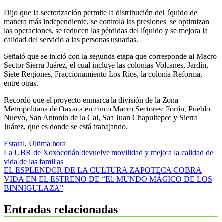
Dijo que la sectorización permite la distribución del líquido de
manera más independiente, se controla las presiones, se optimizan
las operaciones, se reducen las pérdidas del líquido y se mejora la
calidad del servicio a las personas usuarias.
Señaló que se inició con la segunda etapa que corresponde al Macro
Sector Sierra Juárez, el cual incluye las colonias Volcanes, Jardín,
Siete Regiones, Fraccionamiento Los Ríos, la colonia Reforma,
entre otras.
Recordó que el proyecto enmarca la división de la Zona
Metropolitana de Oaxaca en cinco Macro Sectores: Fortín, Pueblo
Nuevo, San Antonio de la Cal, San Juan Chapultepec y Sierra
Juárez, que es donde se está trabajando.
Estatal
,
Última hora
Navegación
La UBR de Xoxocotlán devuelve movilidad y mejora la calidad de
vida de las familias
de
EL ESPLENDOR DE LA CULTURA ZAPOTECA COBRA
entradas
VIDA EN EL ESTRENO DE “EL MUNDO MÁGICO DE LOS
BINNIGULAZA”
Entradas relacionadas