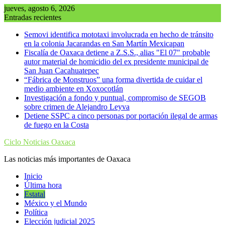
Saltar
jueves, agosto 6, 2026
al
Entradas recientes
contenido
Semovi identifica mototaxi involucrada en hecho de tránsito
en la colonia Jacarandas en San Martín Mexicapan
Fiscalía de Oaxaca detiene a Z.S.S., alias "El 07" probable
autor material de homicidio del ex presidente municipal de
San Juan Cacahuatepec
“Fábrica de Monstruos” una forma divertida de cuidar el
medio ambiente en Xoxocotlán
Investigación a fondo y puntual, compromiso de SEGOB
sobre crimen de Alejandro Leyva
Detiene SSPC a cinco personas por portación ilegal de armas
de fuego en la Costa
Ciclo Noticias Oaxaca
Las noticias más importantes de Oaxaca
Inicio
Última hora
Estatal
México y el Mundo
Política
Elección judicial 2025