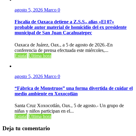
agosto 5, 2026
Marco
0
Fiscalía de Oaxaca detiene a Z.S.S., alias «El 07»
probable autor material de homicidio del ex presidente
municipal de San Juan Cacahuatepec
Oaxaca de Juárez, Oax., a 5 de agosto de 2026.-En
conferencia de prensa efectuada este miércoles,...
Estatal
Última hora
agosto 5, 2026
Marco
0
“Fábrica de Monstruos” una forma divertida de cuidar el
medio ambiente en Xoxocotlán
Santa Cruz Xoxocotlán, Oax., 5 de agosto.- Un grupo de
niñas y niños participan en el...
Estatal
Última hora
Deja tu comentario