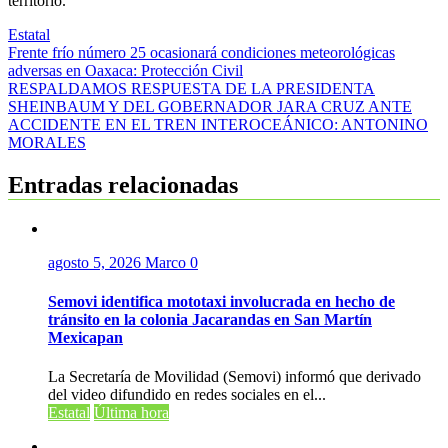
territorio.
Estatal
Navegación
Frente frío número 25 ocasionará condiciones meteorológicas
adversas en Oaxaca: Protección Civil
de
RESPALDAMOS RESPUESTA DE LA PRESIDENTA
entradas
SHEINBAUM Y DEL GOBERNADOR JARA CRUZ ANTE
ACCIDENTE EN EL TREN INTEROCEÁNICO: ANTONINO
MORALES
Entradas relacionadas
agosto 5, 2026
Marco
0
Semovi identifica mototaxi involucrada en hecho de
tránsito en la colonia Jacarandas en San Martín
Mexicapan
La Secretaría de Movilidad (Semovi) informó que derivado
del video difundido en redes sociales en el...
Estatal
Última hora