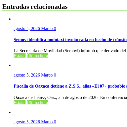
entradas
Entradas relacionadas
agosto 5, 2026
Marco
0
Semovi identifica mototaxi involucrada en hecho de tránsi
La Secretaría de Movilidad (Semovi) informó que derivado del v
Estatal
Última hora
agosto 5, 2026
Marco
0
Fiscalía de Oaxaca detiene a Z.S.S., alias «El 07» probabl
Oaxaca de Juárez, Oax., a 5 de agosto de 2026.-En conferencia 
Estatal
Última hora
agosto 5, 2026
Marco
0