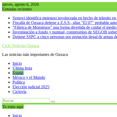
Saltar
jueves, agosto 6, 2026
al
Entradas recientes
contenido
Semovi identifica mototaxi involucrada en hecho de tránsito e
Fiscalía de Oaxaca detiene a Z.S.S., alias "El 07" probable au
“Fábrica de Monstruos” una forma divertida de cuidar el medi
Investigación a fondo y puntual, compromiso de SEGOB sobre
Detiene SSPC a cinco personas por portación ilegal de armas d
Ciclo Noticias Oaxaca
Las noticias más importantes de Oaxaca
Inicio
Última hora
Estatal
México y el Mundo
Política
Elección judicial 2025
Ciclovía
Tu estas aquí
Inicio