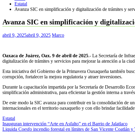
Estatal
Avanza SIC en simplificación y digitalización de trámites y serv
Avanza SIC en simplificación y digitalizaci
abril 9, 2025
abril 9, 2025
Marco
Oaxaca de Juárez, Oax. 9 de abril de 2025
.- La Secretaría de Infr
digitalización de trámites y servicios para mejorar la atención a la ciu
Esta iniciativa del Gobierno de la Primavera Oaxaqueña también busca 
corrupción, fortalecer la mejora regulatoria y atraer inversiones.
Durante la capacitación impartida por la Secretaría de Desarrollo Eco
simplificación administrativa, para eficientar la gestión interna a tra
De este modo la SIC avanza para contribuir en la consolidación de un
internacionales en el territorio oaxaqueño y con ello brindar facilidad
Estatal
Navegación
Inauguran intervención “Arte en Asfalto” en el Barrio de Jalatlaco
Liquida Coesfo incendio forestal en límites de San Vicente Coatlán y
de