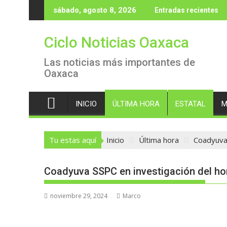
Saltar
sábado, agosto 8, 2026
Entradas recientes
al
contenido
Ciclo Noticias Oaxaca
Las noticias más importantes de
Oaxaca
INICIO
ÚLTIMA HORA
ESTATAL
M
Tu estas aquí
Inicio
Última hora
Coadyuva 
Coadyuva SSPC en investigación del hom
noviembre 29, 2024
Marco