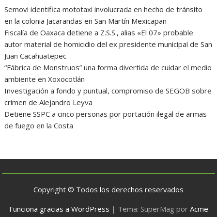
Semovi identifica mototaxi involucrada en hecho de tránsito
en la colonia Jacarandas en San Martín Mexicapan
Fiscalía de Oaxaca detiene a Z.S.S., alias «El 07» probable
autor material de homicidio del ex presidente municipal de San
Juan Cacahuatepec
“Fábrica de Monstruos” una forma divertida de cuidar el medio
ambiente en Xoxocotlán
Investigación a fondo y puntual, compromiso de SEGOB sobre
crimen de Alejandro Leyva
Detiene SSPC a cinco personas por portación ilegal de armas
de fuego en la Costa
Copyright © Todos los derechos reservados
Funciona gracias a WordPress
|
Tema: SuperMag por
Acme