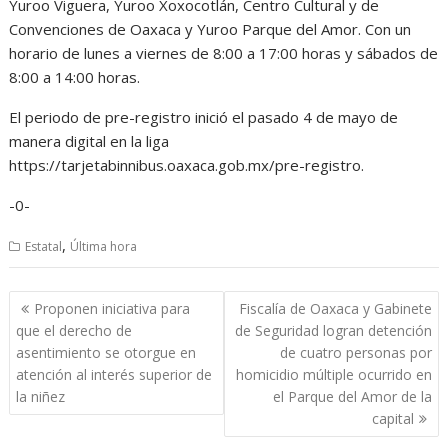
Yuroo Viguera, Yuroo Xoxocotlán, Centro Cultural y de
Convenciones de Oaxaca y Yuroo Parque del Amor. Con un
horario de lunes a viernes de 8:00 a 17:00 horas y sábados de
8:00 a 14:00 horas.
El periodo de pre-registro inició el pasado 4 de mayo de
manera digital en la liga
https://tarjetabinnibus.oaxaca.gob.mx/pre-registro.
-0-
,
Estatal
Última hora
Navegación
Proponen iniciativa para
Fiscalía de Oaxaca y Gabinete
de
que el derecho de
de Seguridad logran detención
entradas
asentimiento se otorgue en
de cuatro personas por
atención al interés superior de
homicidio múltiple ocurrido en
la niñez
el Parque del Amor de la
capital