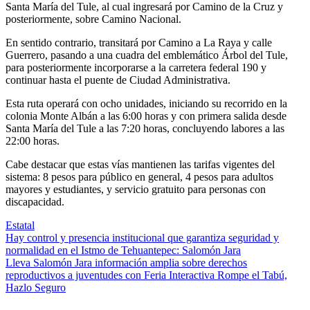
Santa María del Tule, al cual ingresará por Camino de la Cruz y
posteriormente, sobre Camino Nacional.
En sentido contrario, transitará por Camino a La Raya y calle
Guerrero, pasando a una cuadra del emblemático Árbol del Tule,
para posteriormente incorporarse a la carretera federal 190 y
continuar hasta el puente de Ciudad Administrativa.
Esta ruta operará con ocho unidades, iniciando su recorrido en la
colonia Monte Albán a las 6:00 horas y con primera salida desde
Santa María del Tule a las 7:20 horas, concluyendo labores a las
22:00 horas.
Cabe destacar que estas vías mantienen las tarifas vigentes del
sistema: 8 pesos para público en general, 4 pesos para adultos
mayores y estudiantes, y servicio gratuito para personas con
discapacidad.
Estatal
Navegación
Hay control y presencia institucional que garantiza seguridad y
normalidad en el Istmo de Tehuantepec: Salomón Jara
de
Lleva Salomón Jara información amplia sobre derechos
entradas
reproductivos a juventudes con Feria Interactiva Rompe el Tabú,
Hazlo Seguro