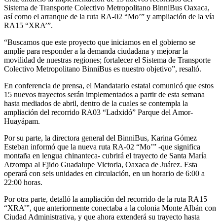
Sistema de Transporte Colectivo Metropolitano BinniBus Oaxaca,
así como el arranque de la ruta RA-02 “Mo’” y ampliación de la vía
RA15 “XRA’”.
“Buscamos que este proyecto que iniciamos en el gobierno se
amplíe para responder a la demanda ciudadana y mejorar la
movilidad de nuestras regiones; fortalecer el Sistema de Transporte
Colectivo Metropolitano BinniBus es nuestro objetivo”, resaltó.
En conferencia de prensa, el Mandatario estatal comunicó que estos
15 nuevos trayectos serán implementados a partir de esta semana
hasta mediados de abril, dentro de la cuales se contempla la
ampliación del recorrido RA03 “Ladxidó” Parque del Amor-
Huayápam.
Por su parte, la directora general del BinniBus, Karina Gómez
Esteban informó que la nueva ruta RA-02 “Mo’” -que significa
montaña en lengua chinanteca- cubrirá el trayecto de Santa María
Atzompa al Ejido Guadalupe Victoria, Oaxaca de Juárez. Esta
operará con seis unidades en circulación, en un horario de 6:00 a
22:00 horas.
Por otra parte, detalló la ampliación del recorrido de la ruta RA15
“XRA’”, que anteriormente conectaba a la colonia Monte Albán con
Ciudad Administrativa, y que ahora extenderá su trayecto hasta