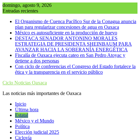
Saltar
domingo, agosto 9, 2026
al
Entradas recientes
contenido
El Organismo de Cuenca Pacífico Sur de la Conagua anuncia
plan para regularizar concesiones de agua en Oaxaca
México es autosuficiente en la producción de huevo
DESTACA SENADOR ANTONINO MORALES
ESTRATEGIA DE PRESIDENTA SHEINBAUM PARA
AVANZAR HACIA LA SOBERANÍA ENERGÉTICA
Fiscalía de Oaxaca ejecuta cateo en San Pedro Atoyac y
detiene a dos personas
Con ciclo de conferencias el Congreso del Estado fortalece la
ética y la transparencia en el servicio público
Ciclo Noticias Oaxaca
Las noticias más importantes de Oaxaca
Inicio
Última hora
Estatal
México y el Mundo
Política
Elección judicial 2025
Ciclovía