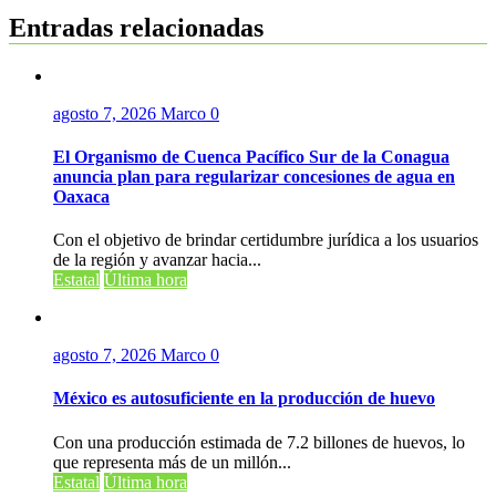
entradas
Entradas relacionadas
agosto 7, 2026
Marco
0
El Organismo de Cuenca Pacífico Sur de la Conagua
anuncia plan para regularizar concesiones de agua en
Oaxaca
Con el objetivo de brindar certidumbre jurídica a los usuarios
de la región y avanzar hacia...
Estatal
Última hora
agosto 7, 2026
Marco
0
México es autosuficiente en la producción de huevo
Con una producción estimada de 7.2 billones de huevos, lo
que representa más de un millón...
Estatal
Última hora