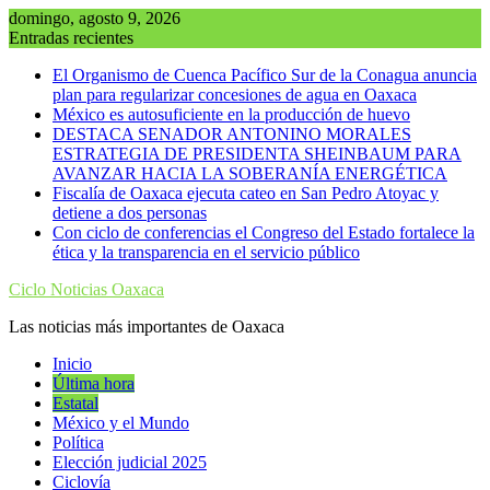
Saltar
domingo, agosto 9, 2026
al
Entradas recientes
contenido
El Organismo de Cuenca Pacífico Sur de la Conagua anuncia
plan para regularizar concesiones de agua en Oaxaca
México es autosuficiente en la producción de huevo
DESTACA SENADOR ANTONINO MORALES
ESTRATEGIA DE PRESIDENTA SHEINBAUM PARA
AVANZAR HACIA LA SOBERANÍA ENERGÉTICA
Fiscalía de Oaxaca ejecuta cateo en San Pedro Atoyac y
detiene a dos personas
Con ciclo de conferencias el Congreso del Estado fortalece la
ética y la transparencia en el servicio público
Ciclo Noticias Oaxaca
Las noticias más importantes de Oaxaca
Inicio
Última hora
Estatal
México y el Mundo
Política
Elección judicial 2025
Ciclovía