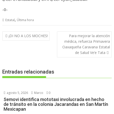
-0-
,
Estatal
Última hora
Navegación
¡DI NO A LOS MOCHES!
Para mejorar la atención
de
médica, refuerza Primavera
entradas
Oaxaqueña Caravana Estatal
de Salud Ve’e Tata
Entradas relacionadas
agosto 5, 2026
Marco
0
Semovi identifica mototaxi involucrada en hecho
de tránsito en la colonia Jacarandas en San Martín
Mexicapan