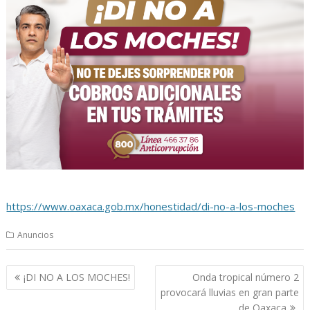
https://www.oaxaca.gob.mx/honestidad/di-no-a-los-moches
Anuncios
Navegación
¡DI NO A LOS MOCHES!
Onda tropical número 2
de
provocará lluvias en gran parte
entradas
de Oaxaca