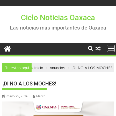
Saltar
al
contenido
Ciclo Noticias Oaxaca
Las noticias más importantes de Oaxaca
Tu estas aquí
Inicio
Anuncios
¡DI NO A LOS MOCHES!
¡DI NO A LOS MOCHES!
mayo 25, 2026
Marco