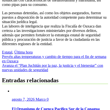
sustancias con características de metanfetamina y marihuana, así
como pipas para su consumo.
Las personas detenidas, así como los objetos asegurados, fueron
puestos a disposición de la autoridad competente para determinar su
situación jurídica legal.
Las labores de inteligencia que realiza la Fiscalía de Oaxaca dan
certeza a las investigaciones ministeriales por diversos delitos,
además que permiten fortalecer la estrategia estatal de seguridad
pública y procuración de justicia a favor de la ciudadanía en las
diferentes regiones de la entidad.
Estatal
,
Última hora
Navegación
Prevén altas temperaturas y cambio de tiempo para el fin de semana
en Oaxaca
de
Avanza el “Plan Juchitán por la paz, la justicia y el bienestar” con
entradas
nuevas unidades de seguridad
Entradas relacionadas
agosto 7, 2026
Marco
0
El Organismo de Cuenca Pacífico Sur de la Conagua