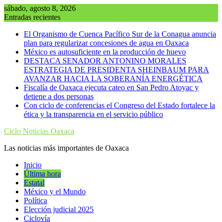
Saltar
sábado, agosto 8, 2026
al
Entradas recientes
contenido
El Organismo de Cuenca Pacífico Sur de la Conagua anuncia
plan para regularizar concesiones de agua en Oaxaca
México es autosuficiente en la producción de huevo
DESTACA SENADOR ANTONINO MORALES
ESTRATEGIA DE PRESIDENTA SHEINBAUM PARA
AVANZAR HACIA LA SOBERANÍA ENERGÉTICA
Fiscalía de Oaxaca ejecuta cateo en San Pedro Atoyac y
detiene a dos personas
Con ciclo de conferencias el Congreso del Estado fortalece la
ética y la transparencia en el servicio público
Ciclo Noticias Oaxaca
Las noticias más importantes de Oaxaca
Inicio
Última hora
Estatal
México y el Mundo
Política
Elección judicial 2025
Ciclovía