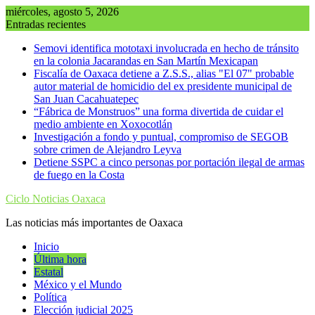
Saltar
miércoles, agosto 5, 2026
al
Entradas recientes
contenido
Semovi identifica mototaxi involucrada en hecho de tránsito
en la colonia Jacarandas en San Martín Mexicapan
Fiscalía de Oaxaca detiene a Z.S.S., alias "El 07" probable
autor material de homicidio del ex presidente municipal de
San Juan Cacahuatepec
“Fábrica de Monstruos” una forma divertida de cuidar el
medio ambiente en Xoxocotlán
Investigación a fondo y puntual, compromiso de SEGOB
sobre crimen de Alejandro Leyva
Detiene SSPC a cinco personas por portación ilegal de armas
de fuego en la Costa
Ciclo Noticias Oaxaca
Las noticias más importantes de Oaxaca
Inicio
Última hora
Estatal
México y el Mundo
Política
Elección judicial 2025