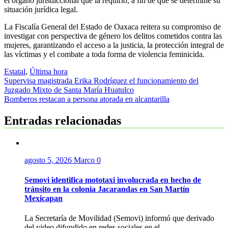
el órgano jurisdiccional que la requirió, a fin de que se determine su
situación jurídica legal.
La Fiscalía General del Estado de Oaxaca reitera su compromiso de
investigar con perspectiva de género los delitos cometidos contra las
mujeres, garantizando el acceso a la justicia, la protección integral de
las víctimas y el combate a toda forma de violencia feminicida.
Estatal
,
Última hora
Navegación
Supervisa magistrada Erika Rodríguez el funcionamiento del
Juzgado Mixto de Santa María Huatulco
de
Bomberos restacan a persona atorada en alcantarilla
entradas
Entradas relacionadas
agosto 5, 2026
Marco
0
Semovi identifica mototaxi involucrada en hecho de
tránsito en la colonia Jacarandas en San Martín
Mexicapan
La Secretaría de Movilidad (Semovi) informó que derivado
del video difundido en redes sociales en el...