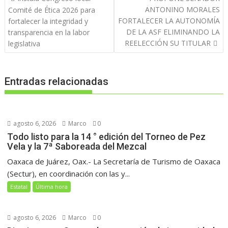
de
ANTONINO MORALES
Comité de Ética 2026 para
entradas
FORTALECER LA AUTONOMÍA
fortalecer la integridad y
DE LA ASF ELIMINANDO LA
transparencia en la labor
REELECCIÓN SU TITULAR
legislativa
Entradas relacionadas
agosto 6, 2026
Marco
0
Todo listo para la 14 ° edición del Torneo de Pez
Vela y la 7ª Saboreada del Mezcal
Oaxaca de Juárez, Oax.- La Secretaría de Turismo de Oaxaca
(Sectur), en coordinación con las y...
Estatal
Última hora
agosto 6, 2026
Marco
0