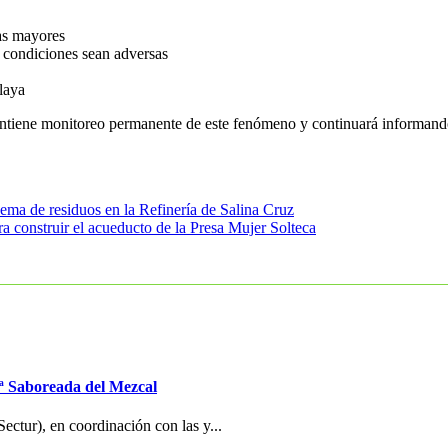
tas mayores
s condiciones sean adversas
laya
ntiene monitoreo permanente de este fenómeno y continuará informando 
uema de residuos en la Refinería de Salina Cruz
ra construir el acueducto de la Presa Mujer Solteca
 7ª Saboreada del Mezcal
ctur), en coordinación con las y...