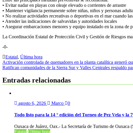
• Evitar nadar en playas con oleaje elevado o corrientes de arrastre
• Mantener vigilancia permanente sobre niñas, niños y personas adul
• No realizar actividades recreativas o deportivas en el mar cuando la
• Atender las indicaciones de salvavidas y autoridades locales
• Asegurar embarcaciones menores y equipo instalado en la zona de p
La Coordinación Estatal de Protección Civil y Gestión de Riesgos ma
-0-
Estatal
,
Última hora
Navegación
Activación controlada de quemadores en la planta catalítica generó q
Ratifican comunidades de la Sierra Sur y Valles Centrales respaldo pa
de
entradas
Entradas relacionadas
agosto 6, 2026
Marco
0
Todo listo para la 14 ° edición del Torneo de Pez Vela y la
Oaxaca de Juárez, Oax.- La Secretaría de Turismo de Oaxaca (Se
Estatal
Última hora