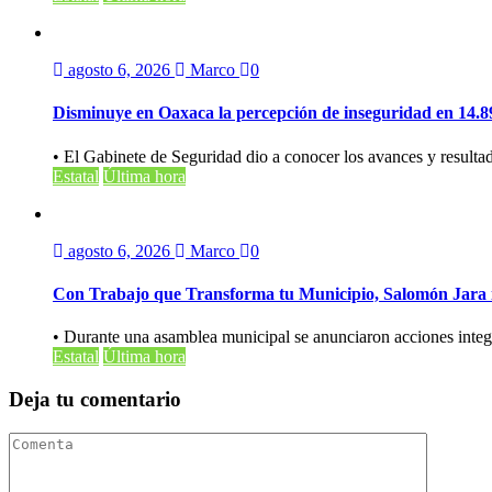
agosto 6, 2026
Marco
0
Disminuye en Oaxaca la percepción de inseguridad en 14.8
• El Gabinete de Seguridad dio a conocer los avances y resultad
Estatal
Última hora
agosto 6, 2026
Marco
0
Con Trabajo que Transforma tu Municipio, Salomón Jara i
• Durante una asamblea municipal se anunciaron acciones integr
Estatal
Última hora
Deja tu comentario