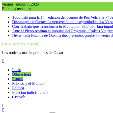
Saltar
viernes, agosto 7, 2026
al
Entradas recientes
contenido
Todo listo para la 14 ° edición del Torneo de Pez Vela y la 7ª 
Disminuye en Oaxaca la percepción de inseguridad en 14.89 p
Con Trabajo que Transforma tu Municipio, Salomón Jara impuls
Ante el Pleno resaltan el impulso del Programa “Raíces Viajer
Desarticula Fiscalía de Oaxaca dos presuntos puntos de venta d
Ciclo Noticias Oaxaca
Las noticias más importantes de Oaxaca
Inicio
Última hora
Estatal
México y el Mundo
Política
Elección judicial 2025
Ciclovía