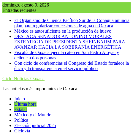
Saltar
domingo, agosto 9, 2026
al
Entradas recientes
contenido
El Organismo de Cuenca Pacífico Sur de la Conagua anuncia
plan para regularizar concesiones de agua en Oaxaca
México es autosuficiente en la producción de huevo
DESTACA SENADOR ANTONINO MORALES
ESTRATEGIA DE PRESIDENTA SHEINBAUM PARA
AVANZAR HACIA LA SOBERANÍA ENERGÉTICA
Fiscalía de Oaxaca ejecuta cateo en San Pedro Atoyac y
detiene a dos personas
Con ciclo de conferencias el Congreso del Estado fortalece la
ética y la transparencia en el servicio público
Ciclo Noticias Oaxaca
Las noticias más importantes de Oaxaca
Inicio
Última hora
Estatal
México y el Mundo
Política
Elección judicial 2025
Ciclovía