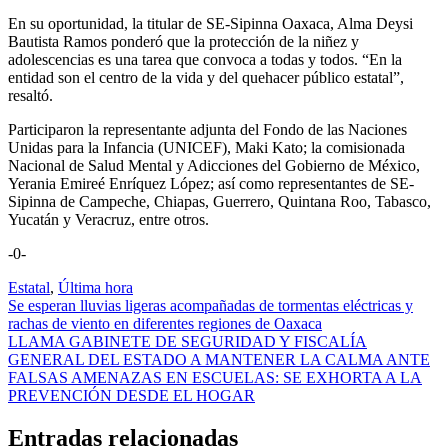
En su oportunidad, la titular de SE-Sipinna Oaxaca, Alma Deysi
Bautista Ramos ponderó que la protección de la niñez y
adolescencias es una tarea que convoca a todas y todos. “En la
entidad son el centro de la vida y del quehacer público estatal”,
resaltó.
Participaron la representante adjunta del Fondo de las Naciones
Unidas para la Infancia (UNICEF), Maki Kato; la comisionada
Nacional de Salud Mental y Adicciones del Gobierno de México,
Yerania Emireé Enríquez López; así como representantes de SE-
Sipinna de Campeche, Chiapas, Guerrero, Quintana Roo, Tabasco,
Yucatán y Veracruz, entre otros.
-0-
Estatal
,
Última hora
Navegación
Se esperan lluvias ligeras acompañadas de tormentas eléctricas y
rachas de viento en diferentes regiones de Oaxaca
de
LLAMA GABINETE DE SEGURIDAD Y FISCALÍA
entradas
GENERAL DEL ESTADO A MANTENER LA CALMA ANTE
FALSAS AMENAZAS EN ESCUELAS: SE EXHORTA A LA
PREVENCIÓN DESDE EL HOGAR
Entradas relacionadas