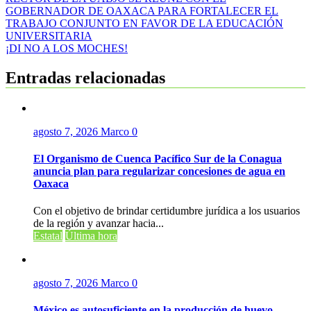
Navegación
GOBERNADOR DE OAXACA PARA FORTALECER EL
de
TRABAJO CONJUNTO EN FAVOR DE LA EDUCACIÓN
entradas
UNIVERSITARIA
¡DI NO A LOS MOCHES!
Entradas relacionadas
agosto 7, 2026
Marco
0
El Organismo de Cuenca Pacífico Sur de la Conagua
anuncia plan para regularizar concesiones de agua en
Oaxaca
Con el objetivo de brindar certidumbre jurídica a los usuarios
de la región y avanzar hacia...
Estatal
Última hora
agosto 7, 2026
Marco
0
México es autosuficiente en la producción de huevo