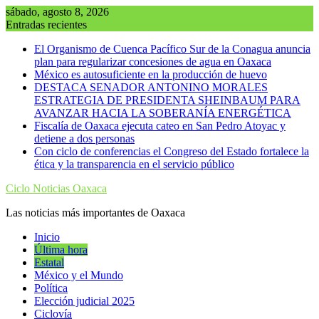
Saltar
sábado, agosto 8, 2026
al
Entradas recientes
contenido
El Organismo de Cuenca Pacífico Sur de la Conagua anuncia
plan para regularizar concesiones de agua en Oaxaca
México es autosuficiente en la producción de huevo
DESTACA SENADOR ANTONINO MORALES
ESTRATEGIA DE PRESIDENTA SHEINBAUM PARA
AVANZAR HACIA LA SOBERANÍA ENERGÉTICA
Fiscalía de Oaxaca ejecuta cateo en San Pedro Atoyac y
detiene a dos personas
Con ciclo de conferencias el Congreso del Estado fortalece la
ética y la transparencia en el servicio público
Ciclo Noticias Oaxaca
Las noticias más importantes de Oaxaca
Inicio
Última hora
Estatal
México y el Mundo
Política
Elección judicial 2025
Ciclovía