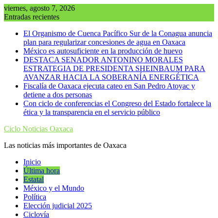
Saltar
viernes, agosto 7, 2026
al
Entradas recientes
contenido
El Organismo de Cuenca Pacífico Sur de la Conagua anuncia
plan para regularizar concesiones de agua en Oaxaca
México es autosuficiente en la producción de huevo
DESTACA SENADOR ANTONINO MORALES
ESTRATEGIA DE PRESIDENTA SHEINBAUM PARA
AVANZAR HACIA LA SOBERANÍA ENERGÉTICA
Fiscalía de Oaxaca ejecuta cateo en San Pedro Atoyac y
detiene a dos personas
Con ciclo de conferencias el Congreso del Estado fortalece la
ética y la transparencia en el servicio público
Ciclo Noticias Oaxaca
Las noticias más importantes de Oaxaca
Inicio
Última hora
Estatal
México y el Mundo
Política
Elección judicial 2025
Ciclovía