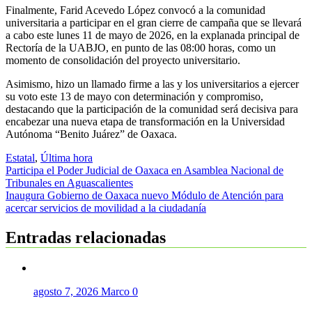
Finalmente, Farid Acevedo López convocó a la comunidad
universitaria a participar en el gran cierre de campaña que se llevará
a cabo este lunes 11 de mayo de 2026, en la explanada principal de
Rectoría de la UABJO, en punto de las 08:00 horas, como un
momento de consolidación del proyecto universitario.
Asimismo, hizo un llamado firme a las y los universitarios a ejercer
su voto este 13 de mayo con determinación y compromiso,
destacando que la participación de la comunidad será decisiva para
encabezar una nueva etapa de transformación en la Universidad
Autónoma “Benito Juárez” de Oaxaca.
Estatal
,
Última hora
Navegación
Participa el Poder Judicial de Oaxaca en Asamblea Nacional de
Tribunales en Aguascalientes
de
Inaugura Gobierno de Oaxaca nuevo Módulo de Atención para
entradas
acercar servicios de movilidad a la ciudadanía
Entradas relacionadas
agosto 7, 2026
Marco
0