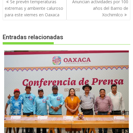
Navegación
Se prevén temperaturas
Anuncian actividades por 100
de
extremas y ambiente caluroso
años del Barrio de
entradas
para este viernes en Oaxaca
Xochimilco
Entradas relacionadas