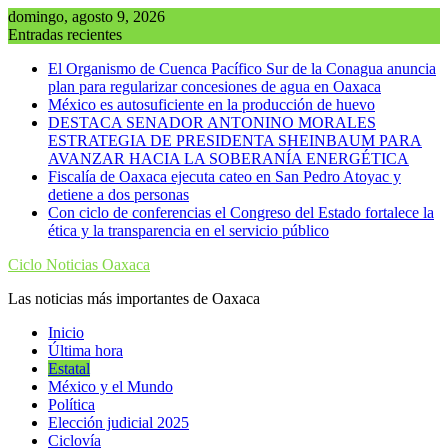
Saltar
domingo, agosto 9, 2026
al
Entradas recientes
contenido
El Organismo de Cuenca Pacífico Sur de la Conagua anuncia
plan para regularizar concesiones de agua en Oaxaca
México es autosuficiente en la producción de huevo
DESTACA SENADOR ANTONINO MORALES
ESTRATEGIA DE PRESIDENTA SHEINBAUM PARA
AVANZAR HACIA LA SOBERANÍA ENERGÉTICA
Fiscalía de Oaxaca ejecuta cateo en San Pedro Atoyac y
detiene a dos personas
Con ciclo de conferencias el Congreso del Estado fortalece la
ética y la transparencia en el servicio público
Ciclo Noticias Oaxaca
Las noticias más importantes de Oaxaca
Inicio
Última hora
Estatal
México y el Mundo
Política
Elección judicial 2025
Ciclovía