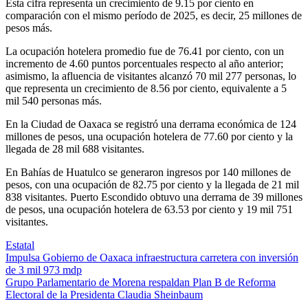
Esta cifra representa un crecimiento de 9.15 por ciento en
comparación con el mismo período de 2025, es decir, 25 millones de
pesos más.
La ocupación hotelera promedio fue de 76.41 por ciento, con un
incremento de 4.60 puntos porcentuales respecto al año anterior;
asimismo, la afluencia de visitantes alcanzó 70 mil 277 personas, lo
que representa un crecimiento de 8.56 por ciento, equivalente a 5
mil 540 personas más.
En la Ciudad de Oaxaca se registró una derrama económica de 124
millones de pesos, una ocupación hotelera de 77.60 por ciento y la
llegada de 28 mil 688 visitantes.
En Bahías de Huatulco se generaron ingresos por 140 millones de
pesos, con una ocupación de 82.75 por ciento y la llegada de 21 mil
838 visitantes. Puerto Escondido obtuvo una derrama de 39 millones
de pesos, una ocupación hotelera de 63.53 por ciento y 19 mil 751
visitantes.
Estatal
Navegación
Impulsa Gobierno de Oaxaca infraestructura carretera con inversión
de 3 mil 973 mdp
de
Grupo Parlamentario de Morena respaldan Plan B de Reforma
entradas
Electoral de la Presidenta Claudia Sheinbaum