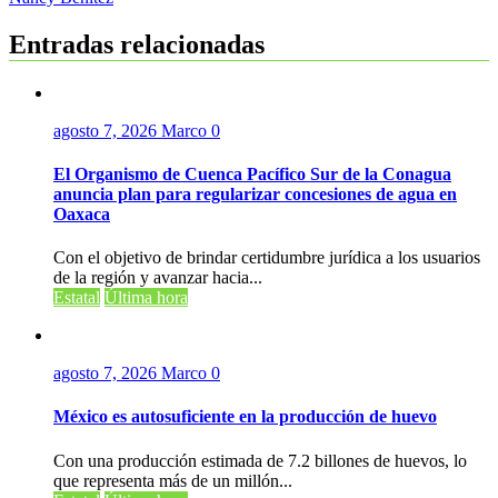
entradas
Entradas relacionadas
agosto 7, 2026
Marco
0
El Organismo de Cuenca Pacífico Sur de la Conagua
anuncia plan para regularizar concesiones de agua en
Oaxaca
Con el objetivo de brindar certidumbre jurídica a los usuarios
de la región y avanzar hacia...
Estatal
Última hora
agosto 7, 2026
Marco
0
México es autosuficiente en la producción de huevo
Con una producción estimada de 7.2 billones de huevos, lo
que representa más de un millón...