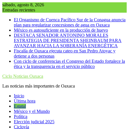
Saltar
sábado, agosto 8, 2026
al
Entradas recientes
contenido
El Organismo de Cuenca Pacífico Sur de la Conagua anuncia
plan para regularizar concesiones de agua en Oaxaca
México es autosuficiente en la producción de huevo
DESTACA SENADOR ANTONINO MORALES
ESTRATEGIA DE PRESIDENTA SHEINBAUM PARA
AVANZAR HACIA LA SOBERANÍA ENERGÉTICA
Fiscalía de Oaxaca ejecuta cateo en San Pedro Atoyac y
detiene a dos personas
Con ciclo de conferencias el Congreso del Estado fortalece la
ética y la transparencia en el servicio público
Ciclo Noticias Oaxaca
Las noticias más importantes de Oaxaca
Inicio
Última hora
Estatal
México y el Mundo
Política
Elección judicial 2025
Ciclovía