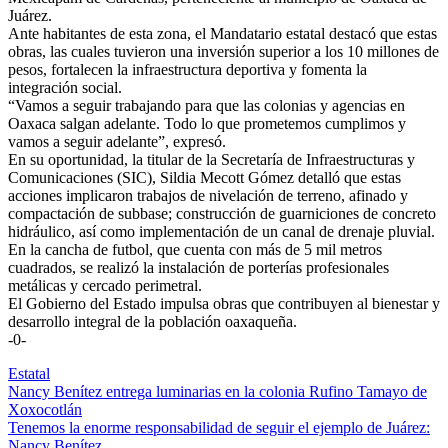
Juárez.
Ante habitantes de esta zona, el Mandatario estatal destacó que estas
obras, las cuales tuvieron una inversión superior a los 10 millones de
pesos, fortalecen la infraestructura deportiva y fomenta la
integración social.
“Vamos a seguir trabajando para que las colonias y agencias en
Oaxaca salgan adelante. Todo lo que prometemos cumplimos y
vamos a seguir adelante”, expresó.
En su oportunidad, la titular de la Secretaría de Infraestructuras y
Comunicaciones (SIC), Sildia Mecott Gómez detalló que estas
acciones implicaron trabajos de nivelación de terreno, afinado y
compactación de subbase; construcción de guarniciones de concreto
hidráulico, así como implementación de un canal de drenaje pluvial.
En la cancha de futbol, que cuenta con más de 5 mil metros
cuadrados, se realizó la instalación de porterías profesionales
metálicas y cercado perimetral.
El Gobierno del Estado impulsa obras que contribuyen al bienestar y
desarrollo integral de la población oaxaqueña.
-0-
Estatal
Navegación
Nancy Benítez entrega luminarias en la colonia Rufino Tamayo de
Xoxocotlán
de
Tenemos la enorme responsabilidad de seguir el ejemplo de Juárez:
Nancy Benítez