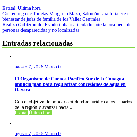
Estatal
,
Última hora
Navegación
Con entrega de Tarjetas Margarita Maza, Salomón Jara fortalece el
bienestar de jefas de familia de los Valles Centrales
de
Realiza Gobierno del Estado trabajo articulado ante la búsqueda de
entradas
personas desaparecidas y no localizadas
Entradas relacionadas
agosto 7, 2026
Marco
0
El Organismo de Cuenca Pacífico Sur de la Conagua
anuncia plan para regularizar concesiones de agua en
Oaxaca
Con el objetivo de brindar certidumbre jurídica a los usuarios
de la región y avanzar hacia...
Estatal
Última hora
agosto 7, 2026
Marco
0