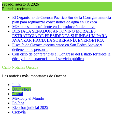
Saltar
sábado, agosto 8, 2026
al
Entradas recientes
contenido
El Organismo de Cuenca Pacífico Sur de la Conagua anuncia
plan para regularizar concesiones de agua en Oaxaca
México es autosuficiente en la producción de huevo
DESTACA SENADOR ANTONINO MORALES
ESTRATEGIA DE PRESIDENTA SHEINBAUM PARA
AVANZAR HACIA LA SOBERANÍA ENERGÉTICA
Fiscalía de Oaxaca ejecuta cateo en San Pedro Atoyac y
detiene a dos personas
Con ciclo de conferencias el Congreso del Estado fortalece la
ética y la transparencia en el servicio público
Ciclo Noticias Oaxaca
Las noticias más importantes de Oaxaca
Inicio
Última hora
Estatal
México y el Mundo
Política
Elección judicial 2025
Ciclovía