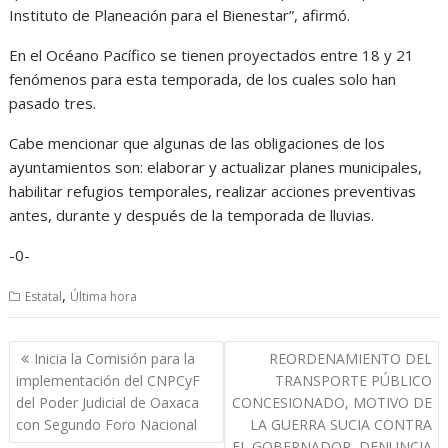
Instituto de Planeación para el Bienestar”, afirmó.
En el Océano Pacífico se tienen proyectados entre 18 y 21
fenómenos para esta temporada, de los cuales solo han
pasado tres.
Cabe mencionar que algunas de las obligaciones de los
ayuntamientos son: elaborar y actualizar planes municipales,
habilitar refugios temporales, realizar acciones preventivas
antes, durante y después de la temporada de lluvias.
-0-
,
Estatal
Última hora
Navegación
Inicia la Comisión para la
REORDENAMIENTO DEL
de
implementación del CNPCyF
TRANSPORTE PÚBLICO
entradas
del Poder Judicial de Oaxaca
CONCESIONADO, MOTIVO DE
con Segundo Foro Nacional
LA GUERRA SUCIA CONTRA
EL GOBERNADOR, DENUNCIA