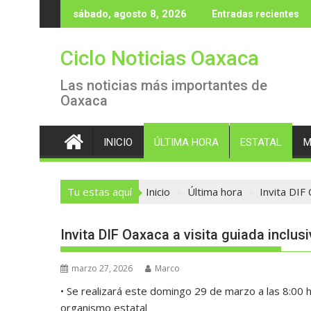
Saltar
sábado, agosto 8, 2026
Entradas recientes
al
contenido
Ciclo Noticias Oaxaca
Las noticias más importantes de
Oaxaca
INICIO
ÚLTIMA HORA
ESTATAL
M
Tu estas aquí
Inicio
Última hora
Invita DIF 
Invita DIF Oaxaca a visita guiada inclus
marzo 27, 2026
Marco
• Se realizará este domingo 29 de marzo a las 8:00 
organismo estatal