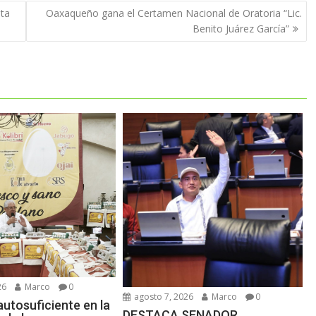
nta
Oaxaqueño gana el Certamen Nacional de Oratoria “Lic.
Benito Juárez García”
26
Marco
0
agosto 7, 2026
Marco
0
utosuficiente en la
DESTACA SENADOR