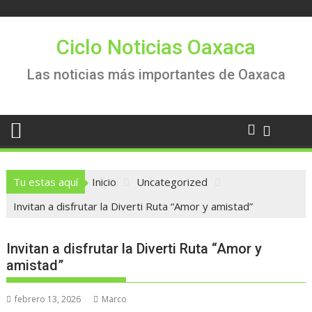
Saltar
al
contenido
Ciclo Noticias Oaxaca
Las noticias más importantes de Oaxaca
Tu estas aquí
Inicio
Uncategorized
Invitan a disfrutar la Diverti Ruta “Amor y amistad”
Invitan a disfrutar la Diverti Ruta “Amor y
amistad”
febrero 13, 2026
Marco