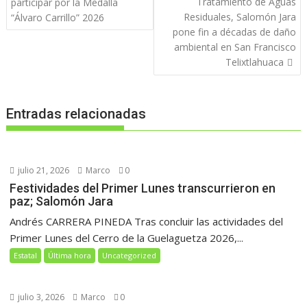
de
Tratamiento de Aguas
participar por la Medalla
entradas
Residuales, Salomón Jara
“Álvaro Carrillo” 2026
pone fin a décadas de daño
ambiental en San Francisco
Telixtlahuaca
Entradas relacionadas
julio 21, 2026
Marco
0
Festividades del Primer Lunes transcurrieron en
paz; Salomón Jara
Andrés CARRERA PINEDA Tras concluir las actividades del
Primer Lunes del Cerro de la Guelaguetza 2026,...
Estatal
Última hora
Uncategorized
julio 3, 2026
Marco
0