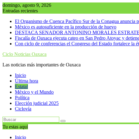
Saltar
domingo, agosto 9, 2026
al
Entradas recientes
contenido
El Organismo de Cuenca Pacífico Sur de la Conagua anuncia pl
México es autosuficiente en la producción de huevo
DESTACA SENADOR ANTONINO MORALES ESTRATEG
Fiscalía de Oaxaca ejecuta cateo en San Pedro Atoyac y detien
Con ciclo de conferencias el Congreso del Estado fortalece la ét
Ciclo Noticias Oaxaca
Las noticias más importantes de Oaxaca
Inicio
Última hora
Estatal
México y el Mundo
Política
Elección judicial 2025
Ciclovía
Tu estas aquí
Inicio