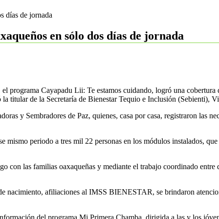
s días de jornada
xaqueños en sólo dos días de jornada
, el programa Cayapadu Lii: Te estamos cuidando, logró una cobertura d
titular de la Secretaría de Bienestar Tequio e Inclusión (Sebienti), V
adoras y Sembradores de Paz, quienes, casa por casa, registraron las nec
ese mismo periodo a tres mil 22 personas en los módulos instalados, que 
go con las familias oaxaqueñas y mediante el trabajo coordinado entre de
 de nacimiento, afiliaciones al IMSS BIENESTAR, se brindaron atencione
 información del programa Mi Primera Chamba, dirigida a las y los jóve