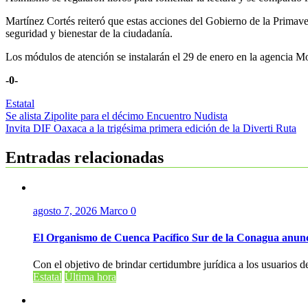
Martínez Cortés reiteró que estas acciones del Gobierno de la Primav
seguridad y bienestar de la ciudadanía.
Los módulos de atención se instalarán el 29 de enero en la agencia M
-0-
Estatal
Navegación
Se alista Zipolite para el décimo Encuentro Nudista
Invita DIF Oaxaca a la trigésima primera edición de la Diverti Ruta
de
entradas
Entradas relacionadas
agosto 7, 2026
Marco
0
El Organismo de Cuenca Pacífico Sur de la Conagua anunc
Con el objetivo de brindar certidumbre jurídica a los usuarios de
Estatal
Última hora