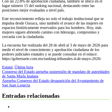
Con un 22.8% de aprobación ciudadana, también se ubicó en el
lugar número 15 del ranking nacional, destacando entre las
posiciones mejor evaluadas a nivel país.
Este reconocimiento refleja no solo el trabajo institucional que se
impulsa desde Oaxaca, sino también el avance de las mujeres en
espacios históricamente reservados para los hombres. Hoy, más
mujeres siguen abriendo camino con liderazgo, compromiso y
cercanía con la ciudadanía.
La encuesta fue realizada del 28 de abril al 3 de mayo de 2026 para
medir el nivel de conocimiento y aprobación ciudadana de los
poderes judiciales estatales y se puede consultar en el enlace:
https://gobernarte.com.mx/ranking-tribunales-4-de-mayo-2026/
Estatal
,
Última hora
Navegación
Congreso del Estado aprueba suspensión de mandato de autoridades
de Santa María Ipalapa
de
Aprueba Congreso del Estado desaparición del Ayuntamiento de
entradas
San Juan Lajarcia
Entradas relacionadas