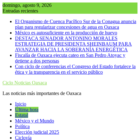
Saltar
domingo, agosto 9, 2026
al
Entradas recientes
contenido
El Organismo de Cuenca Pacífico Sur de la Conagua anuncia
plan para regularizar concesiones de agua en Oaxaca
México es autosuficiente en la producción de huevo
DESTACA SENADOR ANTONINO MORALES
ESTRATEGIA DE PRESIDENTA SHEINBAUM PARA
AVANZAR HACIA LA SOBERANÍA ENERGÉTICA
Fiscalía de Oaxaca ejecuta cateo en San Pedro Atoyac y
detiene a dos personas
Con ciclo de conferencias el Congreso del Estado fortalece la
ética y la transparencia en el servicio público
Ciclo Noticias Oaxaca
Las noticias más importantes de Oaxaca
Inicio
Última hora
Estatal
México y el Mundo
Política
Elección judicial 2025
Ciclovía