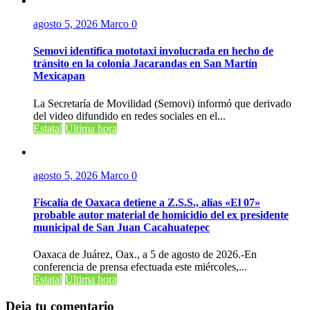
agosto 5, 2026
Marco
0
Semovi identifica mototaxi involucrada en hecho de
tránsito en la colonia Jacarandas en San Martín
Mexicapan
La Secretaría de Movilidad (Semovi) informó que derivado
del video difundido en redes sociales en el...
Estatal
Última hora
agosto 5, 2026
Marco
0
Fiscalía de Oaxaca detiene a Z.S.S., alias «El 07»
probable autor material de homicidio del ex presidente
municipal de San Juan Cacahuatepec
Oaxaca de Juárez, Oax., a 5 de agosto de 2026.-En
conferencia de prensa efectuada este miércoles,...
Estatal
Última hora
Deja tu comentario