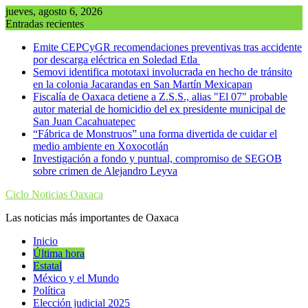
Saltar
jueves, agosto 6, 2026
al
Entradas recientes
contenido
Emite CEPCyGR recomendaciones preventivas tras accidente
por descarga eléctrica en Soledad Etla
Semovi identifica mototaxi involucrada en hecho de tránsito
en la colonia Jacarandas en San Martín Mexicapan
Fiscalía de Oaxaca detiene a Z.S.S., alias "El 07" probable
autor material de homicidio del ex presidente municipal de
San Juan Cacahuatepec
“Fábrica de Monstruos” una forma divertida de cuidar el
medio ambiente en Xoxocotlán
Investigación a fondo y puntual, compromiso de SEGOB
sobre crimen de Alejandro Leyva
Ciclo Noticias Oaxaca
Las noticias más importantes de Oaxaca
Inicio
Última hora
Estatal
México y el Mundo
Política
Elección judicial 2025