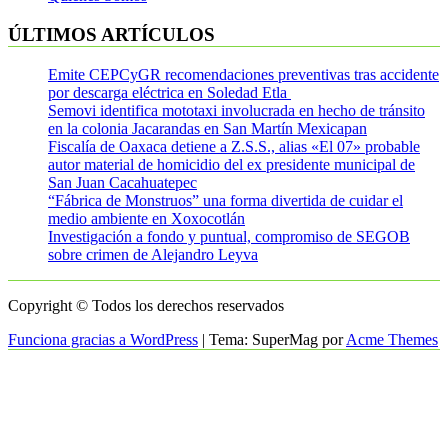
ÚLTIMOS ARTÍCULOS
Emite CEPCyGR recomendaciones preventivas tras accidente
por descarga eléctrica en Soledad Etla
Semovi identifica mototaxi involucrada en hecho de tránsito
en la colonia Jacarandas en San Martín Mexicapan
Fiscalía de Oaxaca detiene a Z.S.S., alias «El 07» probable
autor material de homicidio del ex presidente municipal de
San Juan Cacahuatepec
“Fábrica de Monstruos” una forma divertida de cuidar el
medio ambiente en Xoxocotlán
Investigación a fondo y puntual, compromiso de SEGOB
sobre crimen de Alejandro Leyva
Copyright © Todos los derechos reservados
Funciona gracias a WordPress
|
Tema: SuperMag por
Acme Themes