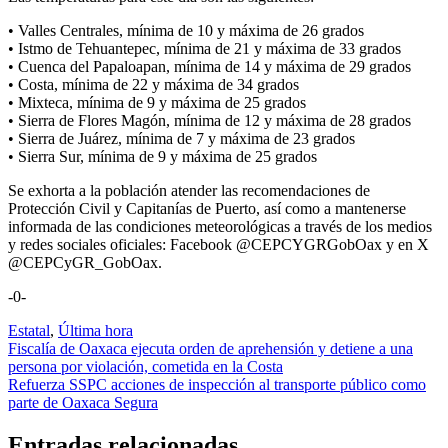
• Valles Centrales, mínima de 10 y máxima de 26 grados
• Istmo de Tehuantepec, mínima de 21 y máxima de 33 grados
• Cuenca del Papaloapan, mínima de 14 y máxima de 29 grados
• Costa, mínima de 22 y máxima de 34 grados
• Mixteca, mínima de 9 y máxima de 25 grados
• Sierra de Flores Magón, mínima de 12 y máxima de 28 grados
• Sierra de Juárez, mínima de 7 y máxima de 23 grados
• Sierra Sur, mínima de 9 y máxima de 25 grados
Se exhorta a la población atender las recomendaciones de
Protección Civil y Capitanías de Puerto, así como a mantenerse
informada de las condiciones meteorológicas a través de los medios
y redes sociales oficiales: Facebook @CEPCYGRGobOax y en X
@CEPCyGR_GobOax.
-0-
Estatal
,
Última hora
Navegación
Fiscalía de Oaxaca ejecuta orden de aprehensión y detiene a una
persona por violación, cometida en la Costa
de
Refuerza SSPC acciones de inspección al transporte público como
entradas
parte de Oaxaca Segura
Entradas relacionadas