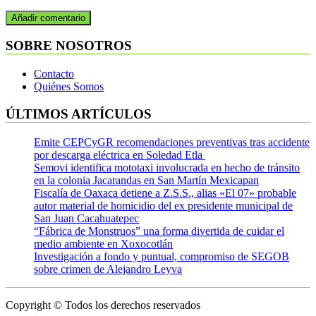
SOBRE NOSOTROS
Contacto
Quiénes Somos
ÚLTIMOS ARTÍCULOS
Emite CEPCyGR recomendaciones preventivas tras accidente
por descarga eléctrica en Soledad Etla
Semovi identifica mototaxi involucrada en hecho de tránsito
en la colonia Jacarandas en San Martín Mexicapan
Fiscalía de Oaxaca detiene a Z.S.S., alias «El 07» probable
autor material de homicidio del ex presidente municipal de
San Juan Cacahuatepec
“Fábrica de Monstruos” una forma divertida de cuidar el
medio ambiente en Xoxocotlán
Investigación a fondo y puntual, compromiso de SEGOB
sobre crimen de Alejandro Leyva
Copyright © Todos los derechos reservados