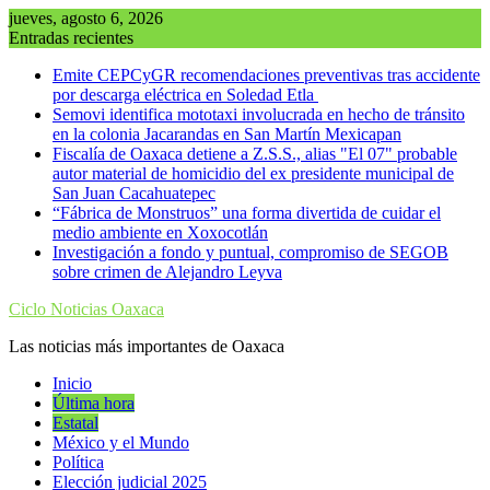
Saltar
jueves, agosto 6, 2026
al
Entradas recientes
contenido
Emite CEPCyGR recomendaciones preventivas tras accidente
por descarga eléctrica en Soledad Etla
Semovi identifica mototaxi involucrada en hecho de tránsito
en la colonia Jacarandas en San Martín Mexicapan
Fiscalía de Oaxaca detiene a Z.S.S., alias "El 07" probable
autor material de homicidio del ex presidente municipal de
San Juan Cacahuatepec
“Fábrica de Monstruos” una forma divertida de cuidar el
medio ambiente en Xoxocotlán
Investigación a fondo y puntual, compromiso de SEGOB
sobre crimen de Alejandro Leyva
Ciclo Noticias Oaxaca
Las noticias más importantes de Oaxaca
Inicio
Última hora
Estatal
México y el Mundo
Política
Elección judicial 2025