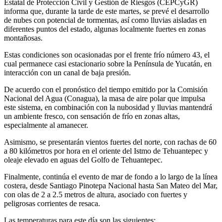
Estatal de Protección Civil y Gestión de Riesgos (CEPCyGR)
informa que, durante la tarde de este martes, se prevé el desarrollo
de nubes con potencial de tormentas, así como lluvias aisladas en
diferentes puntos del estado, algunas localmente fuertes en zonas
montañosas.
Estas condiciones son ocasionadas por el frente frío número 43, el
cual permanece casi estacionario sobre la Península de Yucatán, en
interacción con un canal de baja presión.
De acuerdo con el pronóstico del tiempo emitido por la Comisión
Nacional del Agua (Conagua), la masa de aire polar que impulsa
este sistema, en combinación con la nubosidad y lluvias mantendrá
un ambiente fresco, con sensación de frío en zonas altas,
especialmente al amanecer.
Asimismo, se presentarán vientos fuertes del norte, con rachas de 60
a 80 kilómetros por hora en el oriente del Istmo de Tehuantepec y
oleaje elevado en aguas del Golfo de Tehuantepec.
Finalmente, continúa el evento de mar de fondo a lo largo de la línea
costera, desde Santiago Pinotepa Nacional hasta San Mateo del Mar,
con olas de 2 a 2.5 metros de altura, asociado con fuertes y
peligrosas corrientes de resaca.
Las temperaturas para este día son las siguientes: