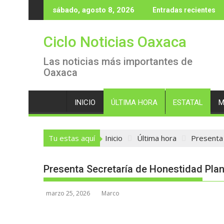
Saltar
sábado, agosto 8, 2026
Entradas recientes
al
contenido
Ciclo Noticias Oaxaca
Las noticias más importantes de
Oaxaca
INICIO
ÚLTIMA HORA
ESTATAL
M
Tu estas aquí
Inicio
Última hora
Presenta 
Presenta Secretaría de Honestidad Plan
marzo 25, 2026
Marco