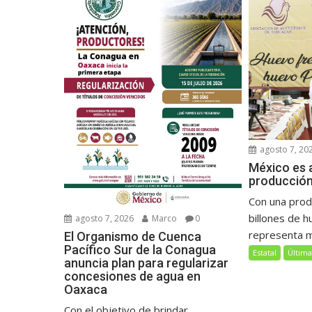
agosto 7, 20
México es a
producción
Con una prod
billones de h
agosto 7, 2026
Marco
0
representa má
El Organismo de Cuenca
Pacífico Sur de la Conagua
Estatal
Última
anuncia plan para regularizar
concesiones de agua en
Oaxaca
Con el objetivo de brindar