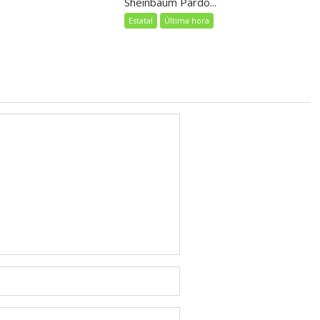
Sheinbaum Pardo...
Estatal
Última hora