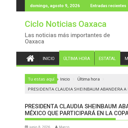
Saltar
domingo, agosto 9, 2026
Entradas recientes
al
contenido
Ciclo Noticias Oaxaca
Las noticias más importantes de
Oaxaca
INICIO
ÚLTIMA HORA
ESTATAL
M
Tu estas aquí
Inicio
Última hora
PRESIDENTA CLAUDIA SHEINBAUM ABANDERA A L
PRESIDENTA CLAUDIA SHEINBAUM ABA
MÉXICO QUE PARTICIPARÁ EN LA COPA
junio 8, 2026
Marco