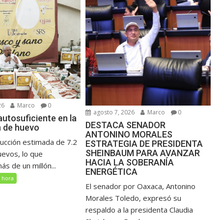
26
Marco
0
agosto 7, 2026
Marco
0
utosuficiente en la
DESTACA SENADOR
 de huevo
ANTONINO MORALES
ucción estimada de 7.2
ESTRATEGIA DE PRESIDENTA
SHEINBAUM PARA AVANZAR
uevos, lo que
HACIA LA SOBERANÍA
s de un millón...
ENERGÉTICA
 hora
El senador por Oaxaca, Antonino
Morales Toledo, expresó su
respaldo a la presidenta Claudia