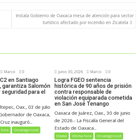
Instala Gobierno de Oaxaca mesa de atención para sector
turístico afectado por incendio en Zicatela
Marco
0
junio 30, 2026
Marco
0
C2 en Santiago
Logra FGEO sentencia
, garantiza Salomón
histórica de 90 años de prisión
 seguridad para el
contra responsable de
violación equiparada cometida
en San José Tenango
ltepec, Oax., 03 de julio
Oaxaca de Juárez, Oax., 30 de junio
 Gobernador de Oaxaca,
de 2026.- La Fiscalía General del
Cruz inauguró...
Estado de Oaxaca...
 hora
Uncategorized
Estatal
Última hora
Uncategorized