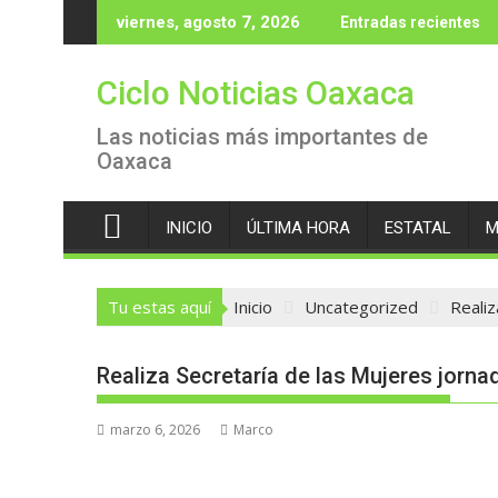
Saltar
viernes, agosto 7, 2026
Entradas recientes
al
contenido
Ciclo Noticias Oaxaca
Las noticias más importantes de
Oaxaca
INICIO
ÚLTIMA HORA
ESTATAL
M
Tu estas aquí
Inicio
Uncategorized
Realiz
Realiza Secretaría de las Mujeres jorn
marzo 6, 2026
Marco