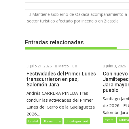
Navegación
Mantiene Gobierno de Oaxaca acompañamiento a
de
sector turístico afectado por incendio en Zicatela
entradas
Entradas relacionadas
julio 21, 2026
Marco
0
julio 3, 2026
Festividades del Primer Lunes
Con nuevo 
transcurrieron en paz;
Jamiltepec
Salomón Jara
Jara mayor
pueblo
Andrés CARRERA PINEDA Tras
Santiago Jami
concluir las actividades del Primer
de 2026.- El
Lunes del Cerro de la Guelaguetza
Salomón Jara 
2026,...
Estatal
Última
Estatal
Última hora
Uncategorized