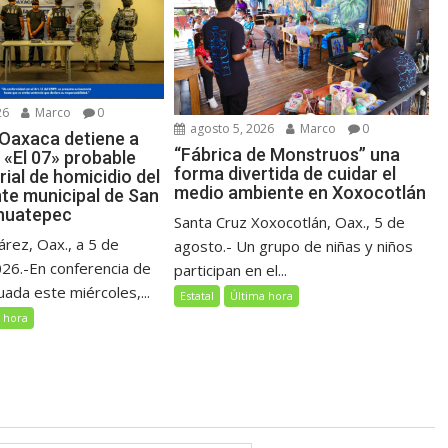
26
Marco
0
agosto 5, 2026
Marco
0
 Oaxaca detiene a
“Fábrica de Monstruos” una
s «El 07» probable
forma divertida de cuidar el
ial de homicidio del
medio ambiente en Xoxocotlán
nte municipal de San
huatepec
Santa Cruz Xoxocotlán, Oax., 5 de
árez, Oax., a 5 de
agosto.- Un grupo de niñas y niños
26.-En conferencia de
participan en el...
ada este miércoles,...
Estatal
Última hora
 hora