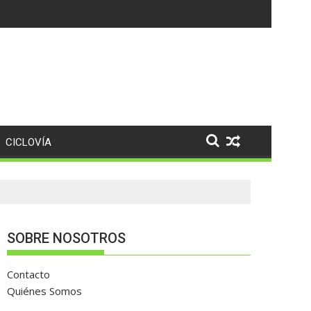
tor material de homicidio del ex presidente municipal de San Ju
CICLOVÍA
SOBRE NOSOTROS
Contacto
Quiénes Somos