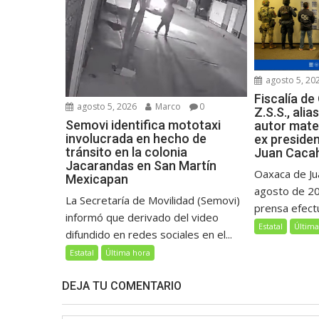
agosto 5, 20
Fiscalía de
agosto 5, 2026
Marco
0
Z.S.S., alia
Semovi identifica mototaxi
autor mater
involucrada en hecho de
ex preside
tránsito en la colonia
Juan Caca
Jacarandas en San Martín
Oaxaca de Ju
Mexicapan
agosto de 20
La Secretaría de Movilidad (Semovi)
prensa efectu
informó que derivado del video
Estatal
Última
difundido en redes sociales en el...
Estatal
Última hora
DEJA TU COMENTARIO