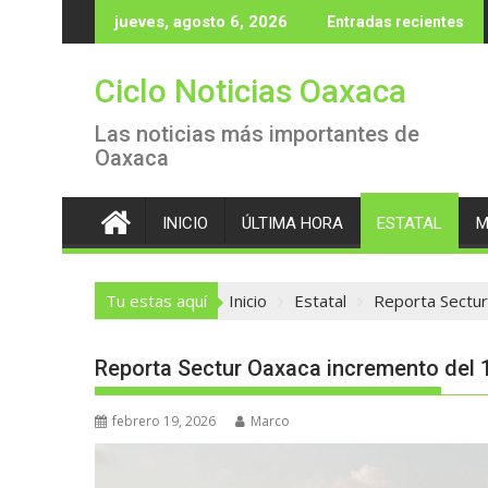
Saltar
jueves, agosto 6, 2026
Entradas recientes
al
contenido
Ciclo Noticias Oaxaca
Las noticias más importantes de
Oaxaca
INICIO
ÚLTIMA HORA
ESTATAL
M
Tu estas aquí
Inicio
Estatal
Reporta Sectur
Reporta Sectur Oaxaca incremento del 1
febrero 19, 2026
Marco