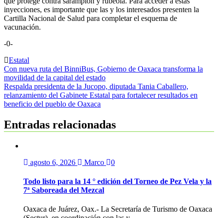
que protege contra sarampión y rubéola. Para acceder a estas
inyecciones, es importante que las y los interesados presenten la
Cartilla Nacional de Salud para completar el esquema de
vacunación.
-0-
Estatal
Navegación
Con nueva ruta del BinniBus, Gobierno de Oaxaca transforma la
movilidad de la capital del estado
de
Respalda presidenta de la Jucopo, diputada Tania Caballero,
entradas
relanzamiento del Gabinete Estatal para fortalecer resultados en
beneficio del pueblo de Oaxaca
Entradas relacionadas
agosto 6, 2026
Marco
0
Todo listo para la 14 ° edición del Torneo de Pez Vela y la
7ª Saboreada del Mezcal
Oaxaca de Juárez, Oax.- La Secretaría de Turismo de Oaxaca
(Sectur), en coordinación con las y...