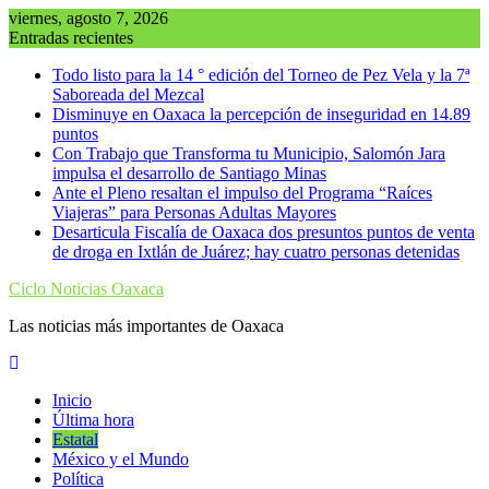
Saltar
viernes, agosto 7, 2026
al
Entradas recientes
contenido
Todo listo para la 14 ° edición del Torneo de Pez Vela y la 7ª
Saboreada del Mezcal
Disminuye en Oaxaca la percepción de inseguridad en 14.89
puntos
Con Trabajo que Transforma tu Municipio, Salomón Jara
impulsa el desarrollo de Santiago Minas
Ante el Pleno resaltan el impulso del Programa “Raíces
Viajeras” para Personas Adultas Mayores
Desarticula Fiscalía de Oaxaca dos presuntos puntos de venta
de droga en Ixtlán de Juárez; hay cuatro personas detenidas
Ciclo Noticias Oaxaca
Las noticias más importantes de Oaxaca
Inicio
Última hora
Estatal
México y el Mundo
Política