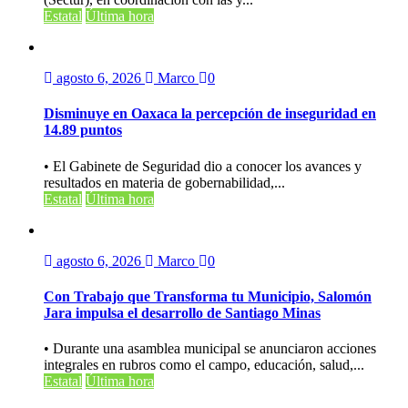
Estatal
Última hora
agosto 6, 2026
Marco
0
Disminuye en Oaxaca la percepción de inseguridad en
14.89 puntos
• El Gabinete de Seguridad dio a conocer los avances y
resultados en materia de gobernabilidad,...
Estatal
Última hora
agosto 6, 2026
Marco
0
Con Trabajo que Transforma tu Municipio, Salomón
Jara impulsa el desarrollo de Santiago Minas
• Durante una asamblea municipal se anunciaron acciones
integrales en rubros como el campo, educación, salud,...
Estatal
Última hora