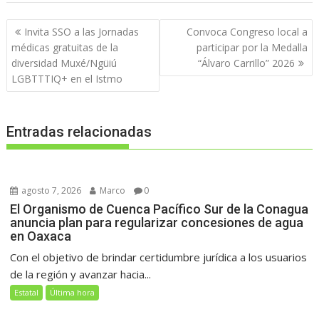
Navegación
Invita SSO a las Jornadas
Convoca Congreso local a
de
médicas gratuitas de la
participar por la Medalla
entradas
diversidad Muxé/Ngüiú
“Álvaro Carrillo” 2026
LGBTTTIQ+ en el Istmo
Entradas relacionadas
agosto 7, 2026
Marco
0
El Organismo de Cuenca Pacífico Sur de la Conagua
anuncia plan para regularizar concesiones de agua
en Oaxaca
Con el objetivo de brindar certidumbre jurídica a los usuarios
de la región y avanzar hacia...
Estatal
Última hora