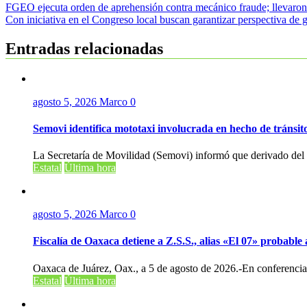
Navegación
FGEO ejecuta orden de aprehensión contra mecánico fraude; llevaron 
Con iniciativa en el Congreso local buscan garantizar perspectiva de
de
entradas
Entradas relacionadas
agosto 5, 2026
Marco
0
Semovi identifica mototaxi involucrada en hecho de tránsi
La Secretaría de Movilidad (Semovi) informó que derivado del v
Estatal
Última hora
agosto 5, 2026
Marco
0
Fiscalía de Oaxaca detiene a Z.S.S., alias «El 07» probabl
Oaxaca de Juárez, Oax., a 5 de agosto de 2026.-En conferencia 
Estatal
Última hora