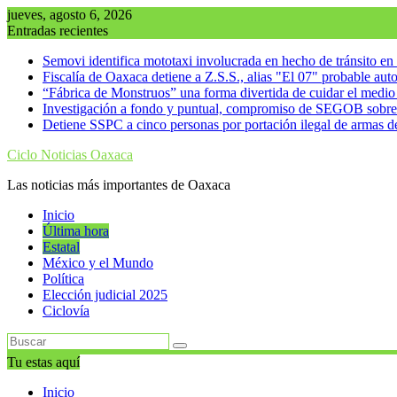
Saltar
jueves, agosto 6, 2026
al
Entradas recientes
contenido
Semovi identifica mototaxi involucrada en hecho de tránsito e
Fiscalía de Oaxaca detiene a Z.S.S., alias "El 07" probable au
“Fábrica de Monstruos” una forma divertida de cuidar el medi
Investigación a fondo y puntual, compromiso de SEGOB sobre
Detiene SSPC a cinco personas por portación ilegal de armas d
Ciclo Noticias Oaxaca
Las noticias más importantes de Oaxaca
Inicio
Última hora
Estatal
México y el Mundo
Política
Elección judicial 2025
Ciclovía
Tu estas aquí
Inicio