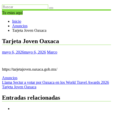
Tu estas aquí
Inicio
Anuncios
Tarjeta Joven Oaxaca
Tarjeta Joven Oaxaca
mayo 6, 2026
mayo 6, 2026
Marco
https://tarjetajoven.oaxaca.gob.mx/
Anuncios
Navegación
Llama Sectur a votar por Oaxaca en los World Travel Awards 2026
Tarjeta Joven Oaxaca
de
entradas
Entradas relacionadas