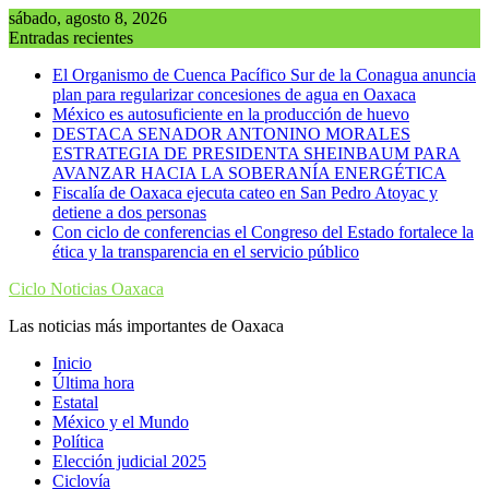
Saltar
sábado, agosto 8, 2026
al
Entradas recientes
contenido
El Organismo de Cuenca Pacífico Sur de la Conagua anuncia
plan para regularizar concesiones de agua en Oaxaca
México es autosuficiente en la producción de huevo
DESTACA SENADOR ANTONINO MORALES
ESTRATEGIA DE PRESIDENTA SHEINBAUM PARA
AVANZAR HACIA LA SOBERANÍA ENERGÉTICA
Fiscalía de Oaxaca ejecuta cateo en San Pedro Atoyac y
detiene a dos personas
Con ciclo de conferencias el Congreso del Estado fortalece la
ética y la transparencia en el servicio público
Ciclo Noticias Oaxaca
Las noticias más importantes de Oaxaca
Inicio
Última hora
Estatal
México y el Mundo
Política
Elección judicial 2025
Ciclovía