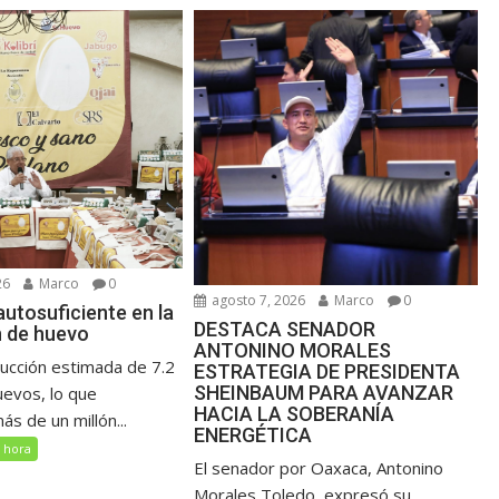
26
Marco
0
agosto 7, 2026
Marco
0
utosuficiente en la
DESTACA SENADOR
 de huevo
ANTONINO MORALES
ucción estimada de 7.2
ESTRATEGIA DE PRESIDENTA
SHEINBAUM PARA AVANZAR
uevos, lo que
HACIA LA SOBERANÍA
s de un millón...
ENERGÉTICA
 hora
El senador por Oaxaca, Antonino
Morales Toledo, expresó su