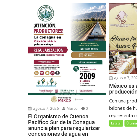
agosto 7, 20
México es a
producción
Con una prod
billones de h
agosto 7, 2026
Marco
0
representa má
El Organismo de Cuenca
Pacífico Sur de la Conagua
Estatal
Última
anuncia plan para regularizar
concesiones de agua en