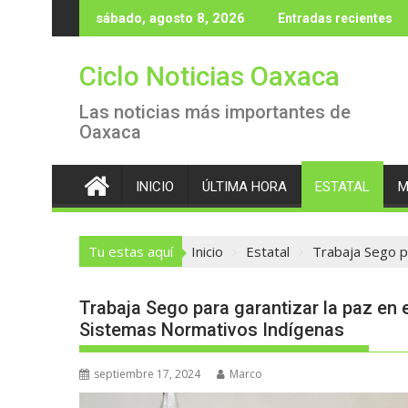
Saltar
sábado, agosto 8, 2026
Entradas recientes
al
contenido
Ciclo Noticias Oaxaca
Las noticias más importantes de
Oaxaca
INICIO
ÚLTIMA HORA
ESTATAL
M
Tu estas aquí
Inicio
Estatal
Trabaja Sego p
Trabaja Sego para garantizar la paz en 
Sistemas Normativos Indígenas
septiembre 17, 2024
Marco