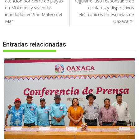
de
atención por cierre de playas
regular el uso responsable de
entradas
en Mixtepec y viviendas
celulares y dispositivos
inundadas en San Mateo del
electrónicos en escuelas de
Mar
Oaxaca
Entradas relacionadas