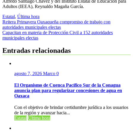
Alfredo Santiago Chávez y del Instituto Estatal de Educación para
Adultos (IEEA), Reynaldo Magaña García.
Estatal
,
Última hora
Navegación
Reitera Primavera Oaxaqueña compromiso de trabajo con
autoridades municipales electas
de
Capacitan en materia de Protección Civil a 152 autoridades
entradas
municipales electas
Entradas relacionadas
agosto 7, 2026
Marco
0
El Organismo de Cuenca Pacífico Sur de la Conagua
anuncia plan para regularizar concesiones de agua en
Oaxaca
Con el objetivo de brindar certidumbre jurídica a los usuarios
de la región y avanzar hacia...
Estatal
Última hora