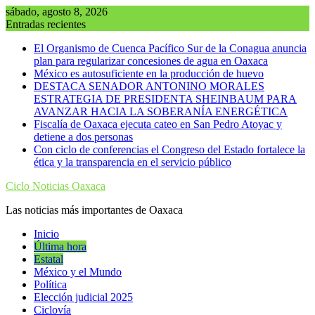
Saltar
sábado, agosto 8, 2026
al
Entradas recientes
contenido
El Organismo de Cuenca Pacífico Sur de la Conagua anuncia
plan para regularizar concesiones de agua en Oaxaca
México es autosuficiente en la producción de huevo
DESTACA SENADOR ANTONINO MORALES
ESTRATEGIA DE PRESIDENTA SHEINBAUM PARA
AVANZAR HACIA LA SOBERANÍA ENERGÉTICA
Fiscalía de Oaxaca ejecuta cateo en San Pedro Atoyac y
detiene a dos personas
Con ciclo de conferencias el Congreso del Estado fortalece la
ética y la transparencia en el servicio público
Ciclo Noticias Oaxaca
Las noticias más importantes de Oaxaca
Inicio
Última hora
Estatal
México y el Mundo
Política
Elección judicial 2025
Ciclovía