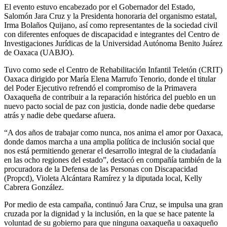
El evento estuvo encabezado por el Gobernador del Estado,
Salomón Jara Cruz y la Presidenta honoraria del organismo estatal,
Irma Bolaños Quijano, así como representantes de la sociedad civil
con diferentes enfoques de discapacidad e integrantes del Centro de
Investigaciones Jurídicas de la Universidad Autónoma Benito Juárez
de Oaxaca (UABJO).
Tuvo como sede el Centro de Rehabilitación Infantil Teletón (CRIT)
Oaxaca dirigido por María Elena Marrufo Tenorio, donde el titular
del Poder Ejecutivo refrendó el compromiso de la Primavera
Oaxaqueña de contribuir a la reparación histórica del pueblo en un
nuevo pacto social de paz con justicia, donde nadie debe quedarse
atrás y nadie debe quedarse afuera.
“A dos años de trabajar como nunca, nos anima el amor por Oaxaca,
donde damos marcha a una amplia política de inclusión social que
nos está permitiendo generar el desarrollo integral de la ciudadanía
en las ocho regiones del estado”, destacó en compañía también de la
procuradora de la Defensa de las Personas con Discapacidad
(Propcd), Violeta Alcántara Ramírez y la diputada local, Kelly
Cabrera González.
Por medio de esta campaña, continuó Jara Cruz, se impulsa una gran
cruzada por la dignidad y la inclusión, en la que se hace patente la
voluntad de su gobierno para que ninguna oaxaqueña u oaxaqueño