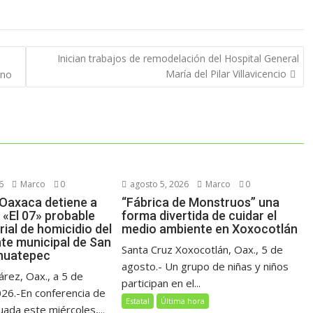
Inician trabajos de remodelación del Hospital General
María del Pilar Villavicencio
rno
6
Marco
0
agosto 5, 2026
Marco
0
 Oaxaca detiene a
“Fábrica de Monstruos” una
s «El 07» probable
forma divertida de cuidar el
ial de homicidio del
medio ambiente en Xoxocotlán
nte municipal de San
Santa Cruz Xoxocotlán, Oax., 5 de
huatepec
agosto.- Un grupo de niñas y niños
árez, Oax., a 5 de
participan en el...
26.-En conferencia de
Estatal
Última hora
ada este miércoles,...