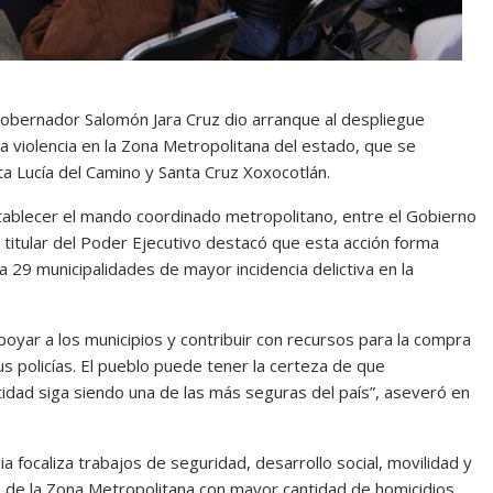
Gobernador Salomón Jara Cruz dio arranque al despliegue
a violencia en la Zona Metropolitana del estado, que se
ta Lucía del Camino y Santa Cruz Xoxocotlán.
stablecer el mando coordinado metropolitano, entre el Gobierno
l titular del Poder Ejecutivo destacó que esta acción forma
 29 municipalidades de mayor incidencia delictiva en la
yar a los municipios y contribuir con recursos para la compra
sus policías. El pueblo puede tener la certeza de que
dad siga siendo una de las más seguras del país”, aseveró en
 focaliza trabajos de seguridad, desarrollo social, movilidad y
as de la Zona Metropolitana con mayor cantidad de homicidios