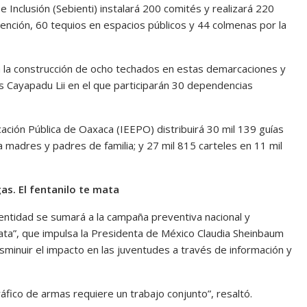
e Inclusión (Sebienti) instalará 200 comités y realizará 220
vención, 60 tequios en espacios públicos y 44 colmenas por la
a la construcción de ocho techados en estas demarcaciones y
s Cayapadu Lii en el que participarán 30 dependencias
cación Pública de Oaxaca (IEEPO) distribuirá 30 mil 139 guías
 madres y padres de familia; y 27 mil 815 carteles en 11 mil
gas. El fentanilo te mata
 entidad se sumará a la campaña preventiva nacional y
mata”, que impulsa la Presidenta de México Claudia Sheinbaum
sminuir el impacto en las juventudes a través de información y
 tráfico de armas requiere un trabajo conjunto”, resaltó.