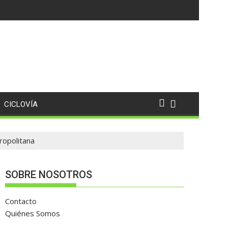
tor material de homicidio del ex presidente municipal de San Ju
CICLOVÍA
ropolitana
SOBRE NOSOTROS
Contacto
Quiénes Somos