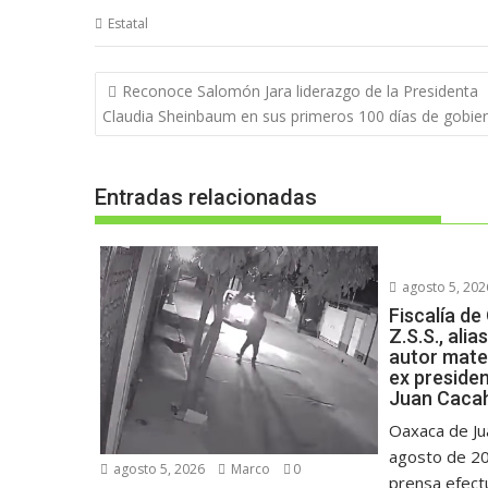
Estatal
Navegación
Reconoce Salomón Jara liderazgo de la Presidenta
de
Claudia Sheinbaum en sus primeros 100 días de gobie
entradas
Entradas relacionadas
agosto 5, 202
Fiscalía de
Z.S.S., alia
autor mater
ex preside
Juan Caca
Oaxaca de Ju
agosto de 20
agosto 5, 2026
Marco
0
prensa efectu