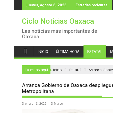
Saltar
jueves, agosto 6, 2026
Entradas recientes
al
contenido
Ciclo Noticias Oaxaca
Las noticias más importantes de
Oaxaca
INICIO
ÚLTIMA HORA
ESTATAL
M
Tu estas aquí
Inicio
Estatal
Arranca Gobie
Arranca Gobierno de Oaxaca despliegu
Metropolitana
enero 13, 2025
Marco