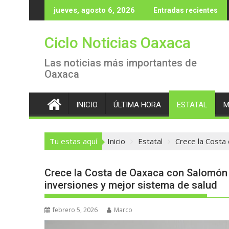
Saltar
jueves, agosto 6, 2026
Entradas recientes
al
contenido
Ciclo Noticias Oaxaca
Las noticias más importantes de
Oaxaca
INICIO
ÚLTIMA HORA
ESTATAL
M
Tu estas aquí
Inicio
Estatal
Crece la Costa
Crece la Costa de Oaxaca con Salomón J
inversiones y mejor sistema de salud
febrero 5, 2026
Marco