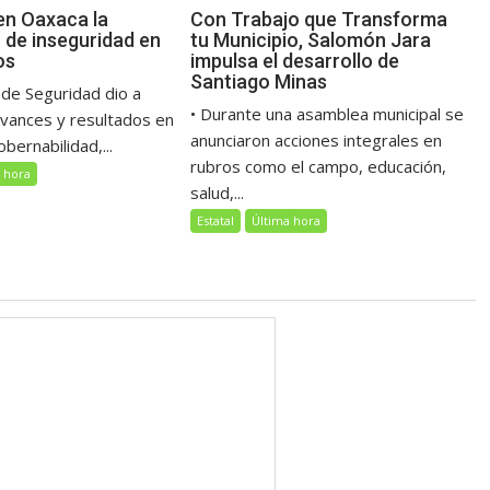
Con Trabajo que Transforma
en Oaxaca la
tu Municipio, Salomón Jara
 de inseguridad en
impulsa el desarrollo de
os
Santiago Minas
 de Seguridad dio a
• Durante una asamblea municipal se
avances y resultados en
anunciaron acciones integrales en
bernabilidad,...
rubros como el campo, educación,
 hora
salud,...
Estatal
Última hora