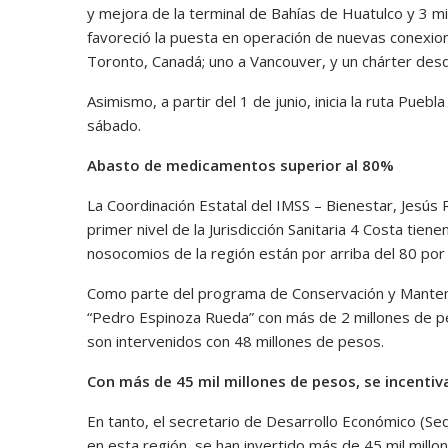
y mejora de la terminal de Bahías de Huatulco y 3 m
favoreció la puesta en operación de nuevas conexion
Toronto, Canadá; uno a Vancouver, y un chárter des
Asimismo, a partir del 1 de junio, inicia la ruta Puebl
sábado.
Abasto de medicamentos superior al 80%
La Coordinación Estatal del IMSS – Bienestar, Jesús
primer nivel de la Jurisdicción Sanitaria 4 Costa tie
nosocomios de la región están por arriba del 80 por 
Como parte del programa de Conservación y Manteni
“Pedro Espinoza Rueda” con más de 2 millones de pes
son intervenidos con 48 millones de pesos.
Con más de 45 mil millones de pesos, se incentiv
En tanto, el secretario de Desarrollo Económico (Se
en esta región, se han invertido más de 45 mil mil