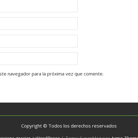
ste navegador para la próxima vez que comente.
Copyright © Todos los derechos reservados
unciona gracias a WordPress
|
Tema: SuperMag por
Acme Them