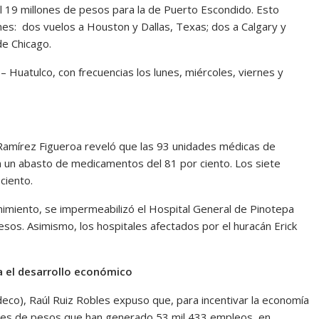
il 19 millones de pesos para la de Puerto Escondido. Esto
es: dos vuelos a Houston y Dallas, Texas; dos a Calgary y
de Chicago.
a – Huatulco, con frecuencias los lunes, miércoles, viernes y
 Ramírez Figueroa reveló que las 93 unidades médicas de
nen un abasto de medicamentos del 81 por ciento. Los siete
ciento.
miento, se impermeabilizó el Hospital General de Pinotepa
os. Asimismo, los hospitales afectados por el huracán Erick
a el desarrollo económico
deco), Raúl Ruiz Robles expuso que, para incentivar la economía
lones de pesos que han generado 53 mil 433 empleos, en