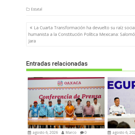
Estatal
Navegación
La Cuarta Transformación ha devuelto su raíz social
de
humanista a la Constitución Política Mexicana: Salom
entradas
Jara
Entradas relacionadas
agosto 6, 2026
Marco
0
agosto 6, 20