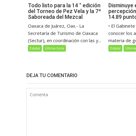
Todo listo para la 14 ° edición
Disminuye 
del Torneo de Pez Vela y la 7ª
percepción
Saboreada del Mezcal
14.89 punt
Oaxaca de Juárez, Oax.- La
• El Gabinete
Secretaría de Turismo de Oaxaca
conocer los 
(Sectur), en coordinación con las y...
materia de go
Estatal
Última hora
Estatal
Última
DEJA TU COMENTARIO