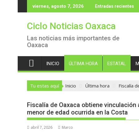
Saltar
viernes, agosto 7, 2026
Entradas recientes
al
contenido
Ciclo Noticias Oaxaca
Las noticias más importantes de
Oaxaca
INICIO
ÚLTIMA HORA
ESTATAL
M
Tu estas aquí
Inicio
Última hora
Fiscalía 
Fiscalía de Oaxaca obtiene vinculación
menor de edad ocurrida en la Costa
abril 7, 2026
Marco