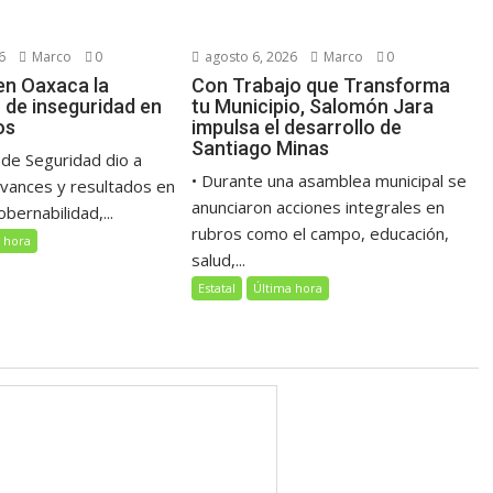
6
Marco
0
agosto 6, 2026
Marco
0
en Oaxaca la
Con Trabajo que Transforma
 de inseguridad en
tu Municipio, Salomón Jara
os
impulsa el desarrollo de
Santiago Minas
 de Seguridad dio a
• Durante una asamblea municipal se
avances y resultados en
anunciaron acciones integrales en
bernabilidad,...
rubros como el campo, educación,
 hora
salud,...
Estatal
Última hora