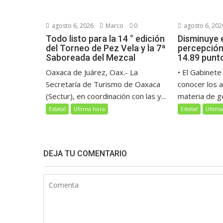
agosto 6, 2026
Marco
0
agosto 6, 202
Todo listo para la 14 ° edición
Disminuye 
del Torneo de Pez Vela y la 7ª
percepción
Saboreada del Mezcal
14.89 punt
Oaxaca de Juárez, Oax.- La
• El Gabinete
Secretaría de Turismo de Oaxaca
conocer los 
(Sectur), en coordinación con las y...
materia de go
Estatal
Última hora
Estatal
Última
DEJA TU COMENTARIO