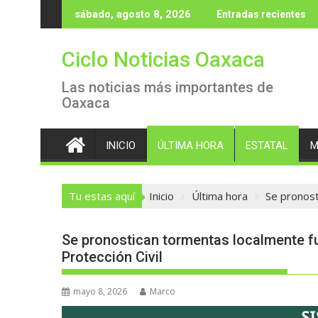
Saltar
sábado, agosto 8, 2026
Entradas recientes
al
contenido
Ciclo Noticias Oaxaca
Las noticias más importantes de
Oaxaca
INICIO
ÚLTIMA HORA
ESTATAL
M
Tu estas aquí
Inicio
Última hora
Se pronost
Se pronostican tormentas localmente f
Protección Civil
mayo 8, 2026
Marco