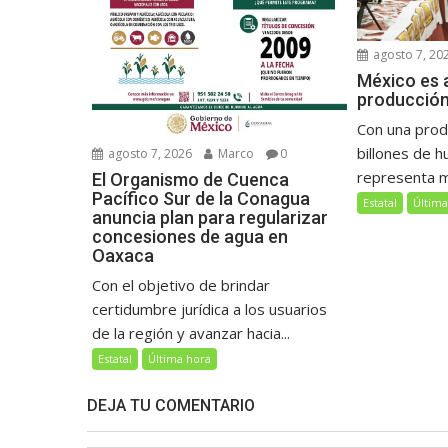
agosto 7, 20
México es a
producción
Con una prod
billones de h
agosto 7, 2026
Marco
0
representa má
El Organismo de Cuenca
Pacífico Sur de la Conagua
Estatal
Última
anuncia plan para regularizar
concesiones de agua en
Oaxaca
Con el objetivo de brindar
certidumbre jurídica a los usuarios
de la región y avanzar hacia...
Estatal
Última hora
DEJA TU COMENTARIO