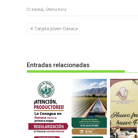
,
Estatal
Última hora
Navegación
Tarjeta Joven Oaxaca
de
entradas
Entradas relacionadas