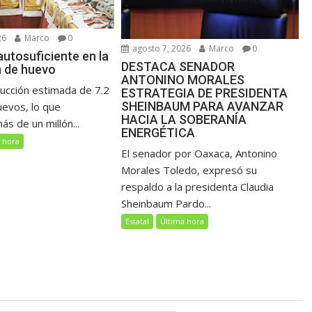
26
Marco
0
agosto 7, 2026
Marco
0
utosuficiente en la
DESTACA SENADOR
 de huevo
ANTONINO MORALES
ucción estimada de 7.2
ESTRATEGIA DE PRESIDENTA
SHEINBAUM PARA AVANZAR
uevos, lo que
HACIA LA SOBERANÍA
s de un millón...
ENERGÉTICA
 hora
El senador por Oaxaca, Antonino
Morales Toledo, expresó su
respaldo a la presidenta Claudia
Sheinbaum Pardo...
Estatal
Última hora