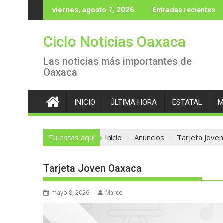
Saltar
viernes, agosto 7, 2026
Entradas recientes
al
contenido
Ciclo Noticias Oaxaca
Las noticias más importantes de
Oaxaca
INICIO
ÚLTIMA HORA
ESTATAL
M
Tu estas aquí
Inicio
Anuncios
Tarjeta Jove
Tarjeta Joven Oaxaca
mayo 8, 2026
Marco