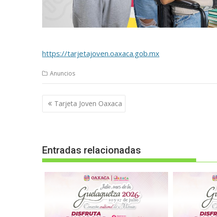
https://tarjetajoven.oaxaca.gob.mx
Anuncios
Navegación
Tarjeta Joven Oaxaca
de
entradas
Entradas relacionadas