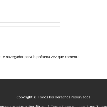
ste navegador para la próxima vez que comente.
Copyright © Todos los derechos reservados
unciona gracias a WordPress
|
Tema: SuperMag por
Acme Them